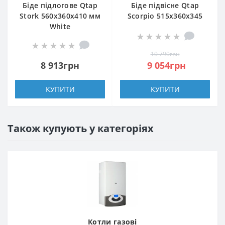
Біде підлогове Qtap
Біде підвісне Qtap
Stork 560х360х410 мм
Scorpio 515x360x345
White
мм Matt black
10 790грн
8 913грн
9 054грн
КУПИТИ
КУПИТИ
Також купують у категоріях
Котли газові