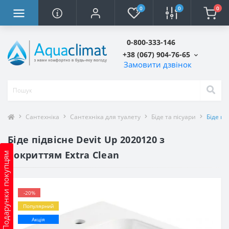
0
0
0
0-800-333-146
+38 (067) 904-76-65
Замовити дзвінок
Сантехніка
Сантехніка для туалету
Біде та пісуари
Біде пі
Біде підвісне Devit Up 2020120 з
покриттям Extra Clean
Подарунки покупцям
-20%
Популярний
Акція