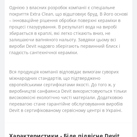
Однією з власних розробок компанії є спеціальне
покриття Extra Clean, що відштовхує бруд. В його основі
– інноваційне рішення обробки поверхні кераміки в
процесі глазурування. В результаті вода на виробі
збирається в краплі, які легко стікають вниз, не
залишаючи вапняного нальоту. Завдяки цьому всі
вироби Devit надовго зберігають первинний блиск і
гладкість сантехнічної кераміки.
Вся продукція компанії відповідає вимогам суворих
міжнародних стандартів, що підтверджено
європейськими сертифікатами якості. До того ж, у
виробництві санфаянса Devit використовуються тільки
високоякісні екологічно чисті матеріали. Додатковою
перевагою стане гарантійне обслуговування виробів
Devit в сертифікованому сервісному центрі в Україні.
Характеристики - Біде підвісне Devit