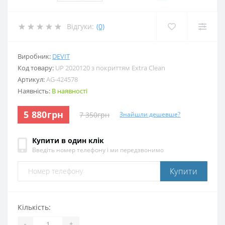
Відгуки:
(0)
Виробник:
DEVIT
Код товару:
UP 2020120 з покриттям Extra Clean
Артикул:
AG-424578
Наявність:
В наявності
5 880грн
7 350грн
Знайшли дешевше?
Купити в один клік
Введіть номер телефону і ми передзвонимо
Купити
Кількість:
-
+