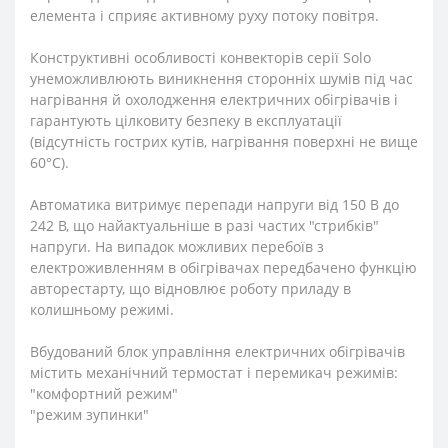
елемента і сприяє активному руху потоку повітря.
Конструктивні особливості конвекторів серії Solo
унеможливлюють виникнення сторонніх шумів під час
нагрівання й охолодження електричних обігрівачів і
гарантують цілковиту безпеку в експлуатації
(відсутність гострих кутів, нагрівання поверхні не вище
60°С).
Автоматика витримує перепади напруги від 150 В до
242 В, що найактуальніше в разі частих "стрибків"
напруги. На випадок можливих перебоїв з
електроживленням в обігрівачах передбачено функцію
авторестарту, що відновлює роботу приладу в
колишньому режимі.
Вбудований блок управління електричних обігрівачів
містить механічний термостат і перемикач режимів:
"комфортний режим"
"режим зупинки"