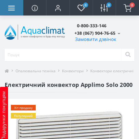
0
0
0
0-800-333-146
+38 (067) 904-76-65
Замовити дзвінок
Опалювальна техніка
Конвектори
Конвектори електричні
Електричний конвектор Applimo Solo 2000
Подарунки покупцям
Хіт продажу
Популярний