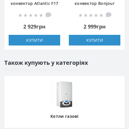
конвектор Atlantic F17
конвектор Bonjour
Essential CMG BL-
CEG BL-MECA/M 2500W
Meca/M 1000W
2 929грн
2 999грн
КУПИТИ
КУПИТИ
Також купують у категоріях
Котли газові