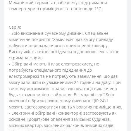
Механічний термостат забезпечує підтримання
температури в приміщенні з точністю до 1°С.
Серія:
- Solo виконана в сучасному дизайні. Спеціальне
міметичне покриття "Хамелеон" дає змогу приладу
набувати переважаючого в приміщенні кольору.
Високу якість технології ідеально доповнює елегантно
стримана форма.
- Обігрівачі мають II клас електрозахисту, не
потребують спеціального під'єднання до
електромережі та не потребують заземлення, що дає
змогу залишати їх увімкненими 24 години на добу. При
точному дотриманні правил експлуатації виключена
будь-яка можливість займання. Всі моделі серії Solo
виконані в бризкозахищеному виконанні (IP 24) і
можуть застосовуватися навіть у вологих приміщеннях.
- Електричні обігрівачі (конвектори) застосовують як
основне і додаткове опалення заміських будинків,
міських квартир, засклених балконів, зимових садів