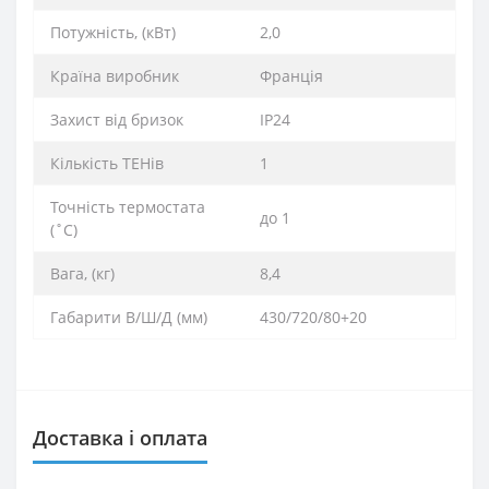
Потужність, (кВт)
2,0
Країна виробник
Франція
Захист від бризок
IP24
Кількість ТЕНів
1
Точність термостата
до 1
(˚С)
Вага, (кг)
8,4
Габарити В/Ш/Д (мм)
430/720/80+20
Доставка і оплата