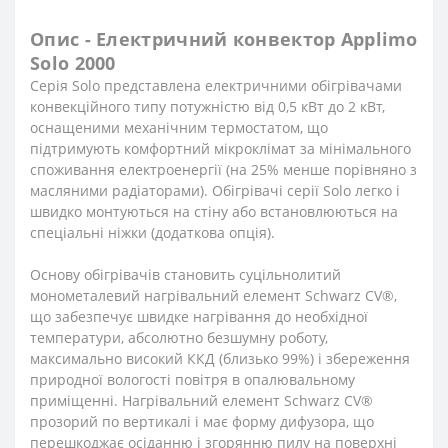
Опис - Електричний конвектор Applimo
Solo 2000
Серія Solo представлена електричними обігрівачами
конвекційного типу потужністю від 0,5 кВт до 2 кВт,
оснащеними механічним термостатом, що
підтримують комфортний мікроклімат за мінімального
споживання електроенергії (на 25% менше порівняно з
масляними радіаторами). Обігрівачі серії Solo легко і
швидко монтуються на стіну або встановлюються на
спеціальні ніжки (додаткова опція).
Основу обігрівачів становить суцільнолитий
монометалевий нагрівальний елемент Schwarz CV®,
що забезпечує швидке нагрівання до необхідної
температури, абсолютно безшумну роботу,
максимально високий ККД (близько 99%) і збереження
природної вологості повітря в опалювальному
приміщенні. Нагрівальний елемент Schwarz CV®
прозорий по вертикалі і має форму дифузора, що
перешкоджає осіданню і згорянню пилу на поверхні