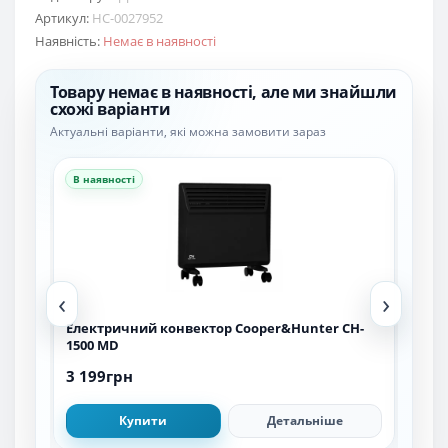
Артикул:
НС-0027952
Наявність:
Немає в наявності
Товару немає в наявності, але ми знайшли
схожі варіанти
Актуальні варіанти, які можна замовити зараз
В наявності
В н
‹
›
H-
Електричний конвектор Cooper&Hunter СH-
Еле
1500 MD
Mec
3 199грн
3 4
Купити
Детальніше