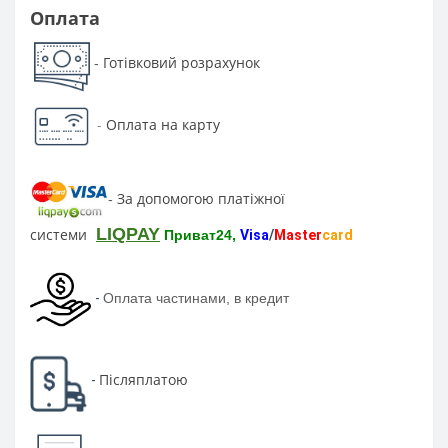
Оплата
Готівковий розрахунок
-
-
Оплата на карту
За допомогою платіжної
-
LIQPAY
системи
Приват24,
Visa
/
Master
card
-
Оплата частинами, в кредит
Післяплатою
-