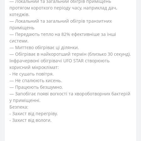
— Локальний та загальний обігрів приміщень
протягом короткого періоду часу, наприклад дач,
котеджів.
— Локальний та загальний обігрів транзитних
приміщень
— Передають тепло на 82% ефективніше за інші
системи.
— Миттєво обігріває ці ділянки.
— Обігріває в найкоротший термін (близько 30 секунд).
Інфрачервоні обігрівачі UFO STAR створюють
корисний мікроклімат:
- Не сушать повітря.
— Не спалюють кисень.
— Працюють безшумно.
— Запобігає появі вогкості та хвороботворних бактерій
у приміщенні.
Безпека:
- Захист від перегріву.
- Захист від вологи.