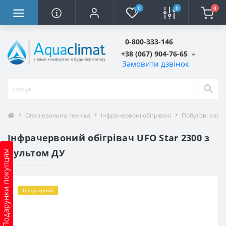
0
0
0
0-800-333-146
+38 (067) 904-76-65
Замовити дзвінок
Опалювальна техніка
Інфрачервоні обігрівачі
Побутові елект
Інфрачервоний обігрівач UFO Star 2300 з
пультом ДУ
Подарунки покупцям
Популярний