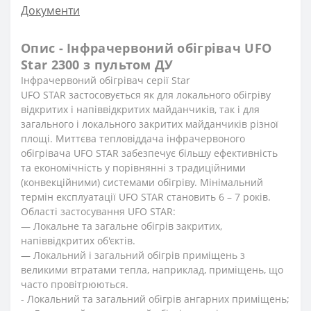
Документи
Опис - Інфрачервоний обігрівач UFO
Star 2300 з пультом ДУ
Інфрачервоний обігрівач серії Star
UFO STAR застосовується як для локального обігріву
відкритих і напіввідкритих майданчиків, так і для
загального і локального закритих майданчиків різної
площі. Миттєва тепловіддача інфрачервоного
обігрівача UFO STAR забезпечує більшу ефективність
та економічність у порівнянні з традиційними
(конвекційними) системами обігріву. Мінімальний
термін експлуатації UFO STAR становить 6 – 7 років.
Області застосування UFO STAR:
— Локальне та загальне обігрів закритих,
напіввідкритих об'єктів.
— Локальний і загальний обігрів приміщень з
великими втратами тепла, наприклад, приміщень, що
часто провітрюються.
- Локальний та загальний обігрів ангарних приміщень;