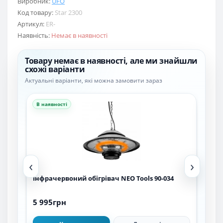
Виробник:
UFO
Код товару:
Star 2300
Артикул:
ER-
Наявність:
Немає в наявності
Товару немає в наявності, але ми знайшли
схожі варіанти
Актуальні варіанти, які можна замовити зараз
В наявності
В н
‹
›
Інфрачервоний обігрівач NEO Tools 90-034
Інф
5 995грн
5 2