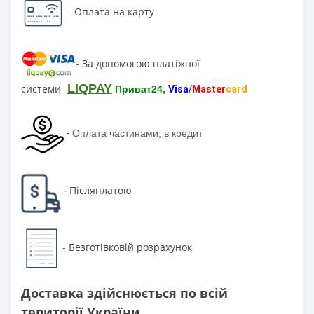
-
Оплата на карту
За допомогою платіжної
-
LIQPAY
системи
Приват24,
Visa
/
Master
card
-
Оплата частинами, в кредит
Післяплатою
-
Безготівковій розрахунок
-
Доставка здійснюється по всій
території України