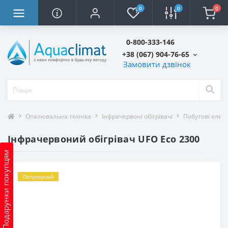
0
0
0
0-800-333-146
+38 (067) 904-76-65
Замовити дзвінок
Опалювальна техніка
Інфрачервоні обігрівачі
Побутові елект
Інфрачервоний обігрівач UFO Eco 2300
Подарунки покупцям
Популярний