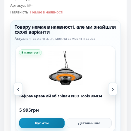
Артикул:
ER-
Наявність:
Немає в наявності
Товару немає в наявності, але ми знайшли
схожі варіанти
Актуальні варіанти, які можна замовити зараз
В наявності
В н
‹
›
Інфрачервоний обігрівач NEO Tools 90-034
Інф
5 995грн
5 9
Купити
Детальніше