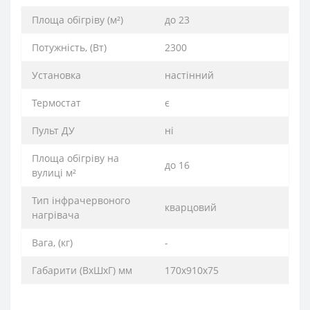
Площа обігріву (м²)
до 23
Потужність, (Вт)
2300
Установка
настінний
Термостат
є
Пульт ДУ
ні
Площа обігріву на
до 16
вулиці м²
Тип інфрачервоного
кварцовий
нагрівача
Вага, (кг)
-
Габарити (ВхШхГ) мм
170х910х75