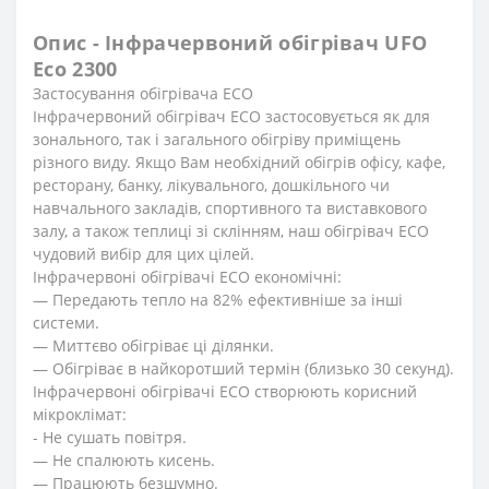
Опис - Інфрачервоний обігрівач UFO
Eco 2300
Застосування обігрівача ECО
Інфрачервоний обігрівач ECO застосовується як для
зонального, так і загального обігріву приміщень
різного виду. Якщо Вам необхідний обігрів офісу, кафе,
ресторану, банку, лікувального, дошкільного чи
навчального закладів, спортивного та виставкового
залу, а також теплиці зі склінням, наш обігрівач ECO
чудовий вибір для цих цілей.
Інфрачервоні обігрівачі ECO економічні:
— Передають тепло на 82% ефективніше за інші
системи.
— Миттєво обігріває ці ділянки.
— Обігріває в найкоротший термін (близько 30 секунд).
Інфрачервоні обігрівачі ECO створюють корисний
мікроклімат:
- Не сушать повітря.
— Не спалюють кисень.
— Працюють безшумно.