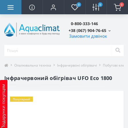
0
0
0
0-800-333-146
+38 (067) 904-76-65
Замовити дзвінок
Опалювальна техніка
Інфрачервоні обігрівачі
Побутові елект
Інфрачервоний обігрівач UFO Eco 1800
Подарунки покупцям
Популярний