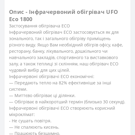
Опис - Інфрачервоний обігрівач UFO
Eco 1800
Застосування обігрівача ECО
Інфрачервоний обігрівач ECO застосовується як для
зонального, так і загального обігріву приміщень
різного виду. Якщо Вам необхідний обігрів офісу, кафе,
ресторану, банку, лікувального, дошкільного чи
навчального закладів, спортивного та виставкового
залу, а також теплиці зі склінням, наш обігрівач ECO
чудовий вибір для цих цілей.
Інфрачервоні обігрівачі ECO економічні:
— Передають тепло на 82% ефективніше за інші
системи.
— Миттєво обігріває ці ділянки.
— Обігріває в найкоротший термін (близько 30 секунд).
Інфрачервоні обігрівачі ECO створюють корисний
мікроклімат:
- Не сушать повітря.
— Не спалюють кисень.
— Працюють безшумно.