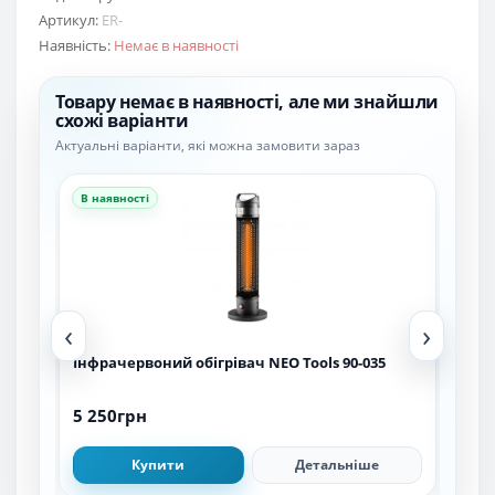
Артикул:
ER-
Наявність:
Немає в наявності
Товару немає в наявності, але ми знайшли
схожі варіанти
Актуальні варіанти, які можна замовити зараз
В наявності
В н
‹
›
Інфрачервоний обігрівач NEO Tools 90-035
Інф
5 250грн
5 9
Купити
Детальніше