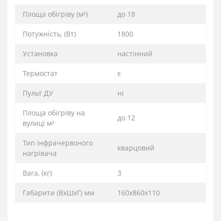
Площа обігріву (м²)
до 18
Потужність, (Вт)
1800
Установка
настінний
Термостат
є
Пульт ДУ
ні
Площа обігріву на
до 12
вулиці м²
Тип інфрачервоного
кварцовий
нагрівача
Вага, (кг)
3
Габарити (ВхШхГ) мм
160х860х110