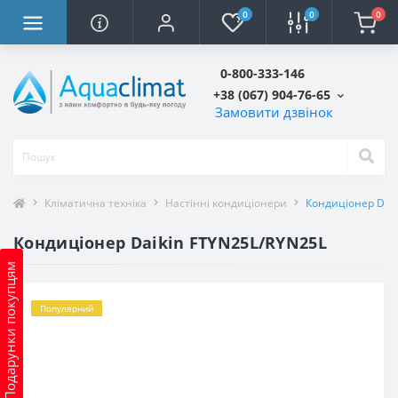
0
0
0
0-800-333-146
+38 (067) 904-76-65
Замовити дзвінок
Кліматична техніка
Настінні кондиціонери
Кондиціонер Daik
Кондиціонер Daikin FTYN25L/RYN25L
Подарунки покупцям
Популярний