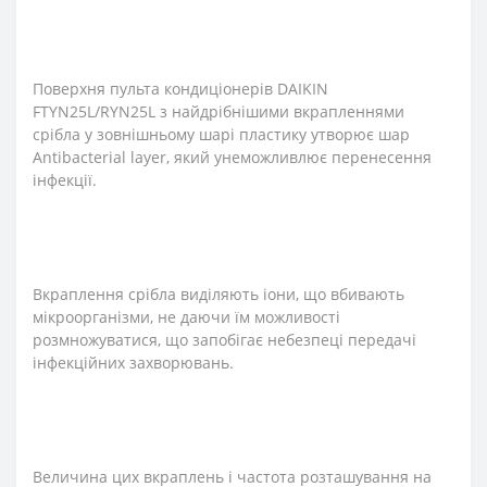
Поверхня пульта кондиціонерів DAIKIN
FTYN25L/RYN25L з найдрібнішими вкрапленнями
срібла у зовнішньому шарі пластику утворює шар
Antibacterial layer, який унеможливлює перенесення
інфекції.
Вкраплення срібла виділяють іони, що вбивають
мікроорганізми, не даючи їм можливості
розмножуватися, що запобігає небезпеці передачі
інфекційних захворювань.
Величина цих вкраплень і частота розташування на