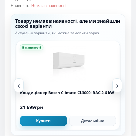
Наявність:
Немає в наявності
Товару немає в наявності, але ми знайшли
схожі варіанти
Актуальні варіанти, які можна замовити зараз
В наявності
В н
‹
›
Кондиціонер Bosch Climate CL3000i RAC 2,6 kW
Кон
21 699грн
18 
Купити
Детальніше