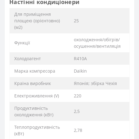
Настінні кондиціонери
Для приміщення
площею (орієнтовно)
25
(м2)
охолодження/обігрів/
Функції
осушення/вентиляція
Xолодоагент
R410А
Марка компресора
Daikin
Країна виробник
Японія; збірка Чехія
Електроживлення (V)
220
Продуктивність
2,5
охолодження (кВт)
Теплопродуктивність
2,78
(кВт)