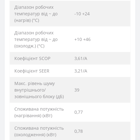
Діапазон робочих
температур від ~ до
-10 +24
(нагрів) (°C)
Діапазон робочих
температур від ~ до
+10 +46
(охолодж.) (°C)
Коефіцієнт SCOP
3,61/А
Коефіцієнт SEER
3,21/А
Макс. рівень шуму
внутрішнього/
39
зовнішнього блоку (дБ)
Споживана потужність
0,77
(нагрівання) (кВт)
Споживана потужність
0,78
(охолодження) (кВт)