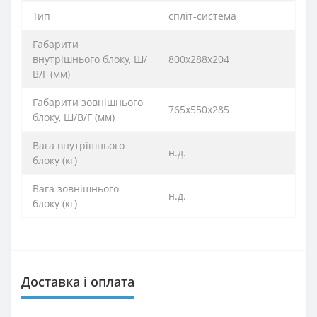
Тип
спліт-система
Габарити
внутрішнього блоку, Ш/
800х288х204
В/Г (мм)
Габарити зовнішнього
765х550х285
блоку, Ш/В/Г (мм)
Вага внутрішнього
н.д.
блоку (кг)
Вага зовнішнього
н.д.
блоку (кг)
Доставка і оплата