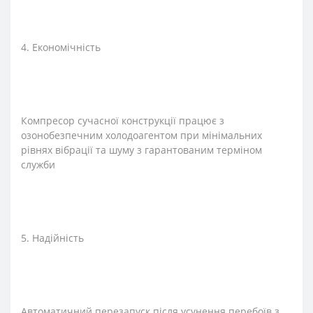
4. Економічність
Компресор сучасної конструкції працює з
озонобезпечним холодоагентом при мінімальних
рівнях вібрації та шуму з гарантованим терміном
служби
5. Надійність
Автоматичний перезапуск після усунення перебоїв з