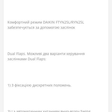
Комфортний режим DAIKIN FTYN25L/RYN25L
забезпечується за допомогою заслінок
Dual Flaps. Можливі два варіанти керування
заслінками Dual Flaps:
1) З фіксацією дискретних положень.
2) І з автоматичним хитанням вниз-вгору Swing.