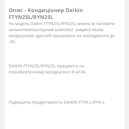
Опис - Кондиціонер Daikin
FTYN25L/RYN25L
На модель Daikin FTYN25L/RYN25L можна встановити
низькотемпературний комплект, завдяки якому
кондиціонер здатний працювати на охолодження до
-30.
DAIKIN FTYN25L/RYN25L працюють на
озонобезпечному холодоагенті R-410A.
Підвищена продуктивність DAIKIN FTYN-L/RYN-L