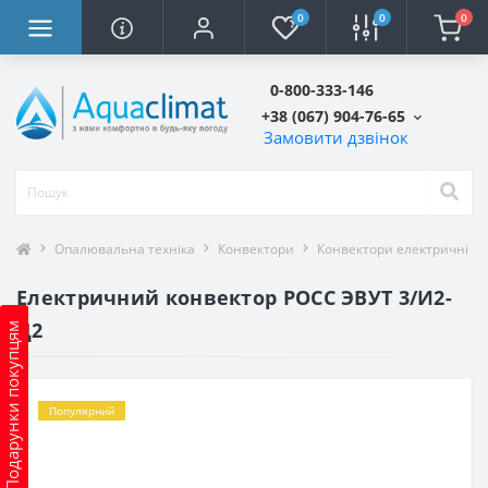
0
0
0
0-800-333-146
+38 (067) 904-76-65
Замовити дзвінок
Опалювальна техніка
Конвектори
Конвектори електричні
Електричний конвектор РОСС ЭВУТ 3/И2-
Д2
Подарунки покупцям
Популярний