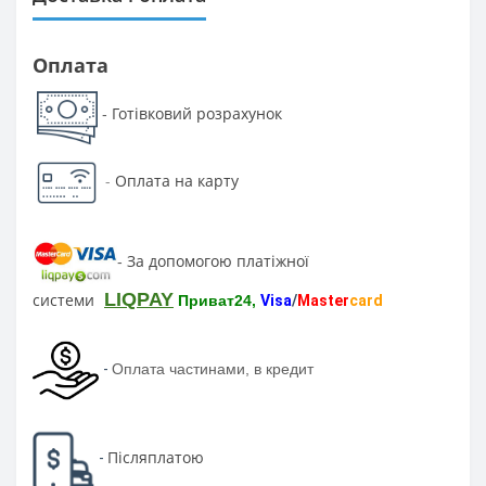
Оплата
Готівковий розрахунок
-
-
Оплата на карту
За допомогою платіжної
-
LIQPAY
системи
Приват24,
Visa
/
Master
card
-
Оплата частинами, в кредит
Післяплатою
-