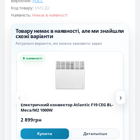
Виробник:
РОСС
Код товару:
3/И2-Д2
Наявність:
Немає в наявності
Товару немає в наявності, але ми знайшли
схожі варіанти
Актуальні варіанти, які можна замовити зараз
В наявності
В н
‹
›
Електричний конвектор Atlantic F19 CEG BL-
Елек
Meca/M2 1000W
CMG
2 899грн
3 4
Купити
Детальніше