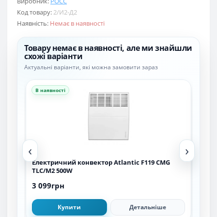
Виробник:
РОСС
Код товару:
2/И2-Д2
Наявність:
Немає в наявності
Товару немає в наявності, але ми знайшли
схожі варіанти
Актуальні варіанти, які можна замовити зараз
В наявності
В н
‹
›
L-
Електричний конвектор Atlantic F119 CMG
Еле
TLC/M2 500W
200
3 099грн
3 5
Купити
Детальніше