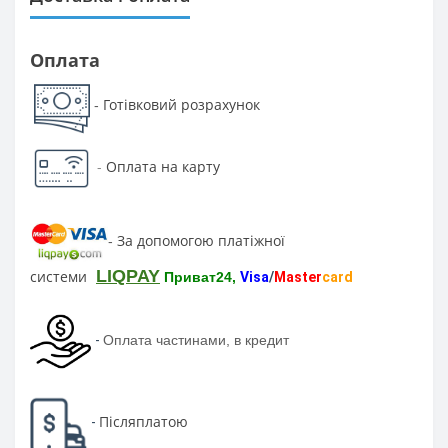
Оплата
Готівковий розрахунок
-
-
Оплата на карту
За допомогою платіжної
-
LIQPAY
системи
Приват24,
Visa
/
Master
card
-
Оплата частинами, в кредит
Післяплатою
-