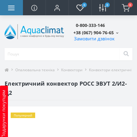
0
0
0
0-800-333-146
+38 (067) 904-76-65
Замовити дзвінок
Опалювальна техніка
Конвектори
Конвектори електричні
Електричний конвектор РОСС ЭВУТ 2/И2-
Д2
Подарунки покупцям
Популярний