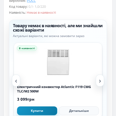
Виробник:
РОСС
Код товару:
0,1- 1,0/220
Наявність:
Немає в наявності
Товару немає в наявності, але ми знайшли
схожі варіанти
Актуальні варіанти, які можна замовити зараз
В наявності
В н
‹
›
L-
Електричний конвектор Atlantic F119 CMG
Еле
TLC/M2 500W
200
3 099грн
3 5
Купити
Детальніше