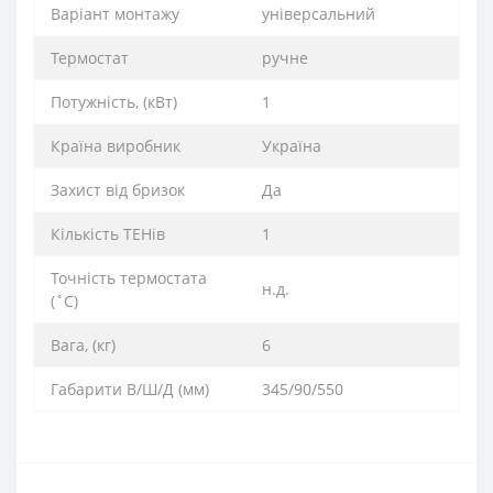
Варіант монтажу
універсальний
Термостат
ручне
Потужність, (кВт)
1
Країна виробник
Україна
Захист від бризок
Да
Кількість ТЕНів
1
Точність термостата
н.д.
(˚С)
Вага, (кг)
6
Габарити В/Ш/Д (мм)
345/90/550