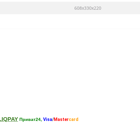
608х330х220
LIQPAY
Приват24,
Visa
/
Master
card