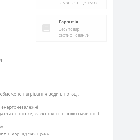
замовленні до 16:00
Гарантія
Весь товар
сертифікований
и
еобмежене нагрівання води в потоці.
, енергонезалежні.
 датчик протоки, електрод контролю наявності
у.
ня газу під час пуску.