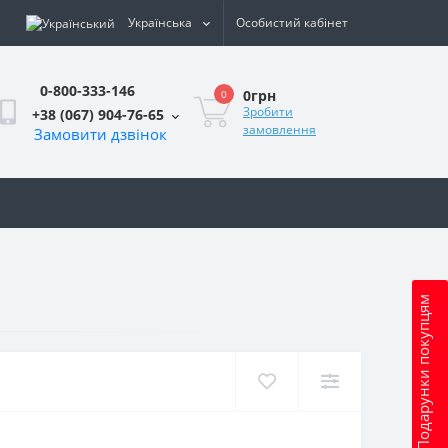
Українська
Особистий кабінет
0-800-333-146
0грн
0
Зробити
+38 (067) 904-76-65
замовлення
Замовити дзвінок
и
Подарунки покупцям