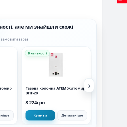
ності, але ми знайшли схожі
а замовити зараз
В наявності
В наявності
›
итомир
Газова колонка АТЕМ Житомир
Газова колонк
ВПГ-20
2G
8 224грн
26 000грн
ьніше
Купити
Детальніше
Купити