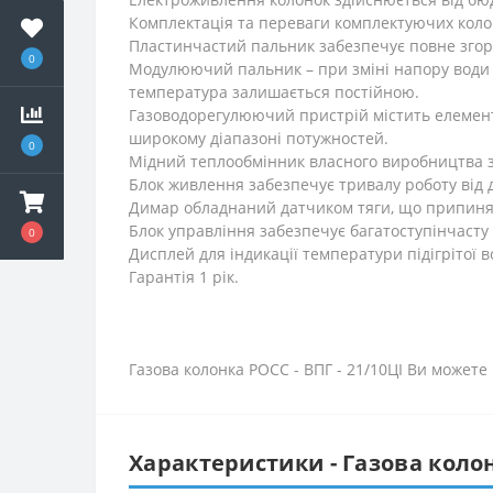
Комплектація та переваги комплектуючих коло
Пластинчастий пальник забезпечує повне згорян
0
Модулюючий пальник – при зміні напору води з
температура залишається постійною.
Газоводорегулюючий пристрій містить елементи
широкому діапазоні потужностей.
0
Мідний теплообмінник власного виробництва за
Блок живлення забезпечує тривалу роботу від 
Димар обладнаний датчиком тяги, що припиняє 
Блок управління забезпечує багатоступінчасту с
0
Дисплей для індикації температури підігрітої в
Гарантія 1 рік.
Газова колонка РОСС - ВПГ - 21/10ЦІ Ви можете
Характеристики - Газова колон