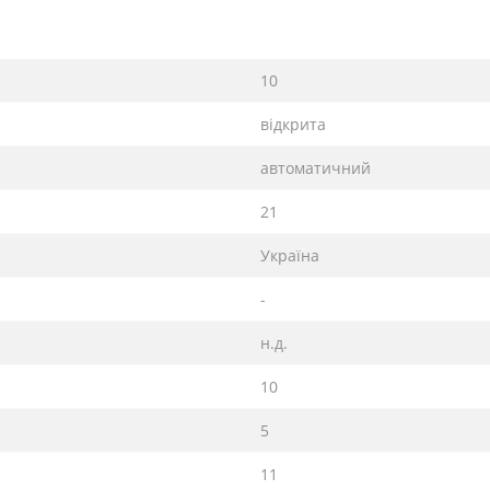
10
відкрита
автоматичний
21
Україна
-
н.д.
10
5
11