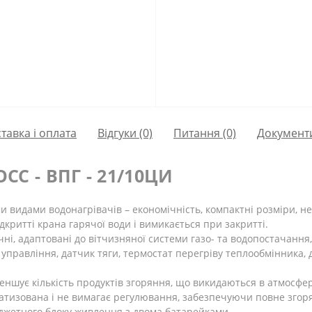
тавка і оплата
Відгуки (0)
Питання
(0)
Документ
ОСС - ВПГ - 21/10ЦИ
и видами водонагрівачів – економічність, компактні розміри, н
критті крана гарячої води і вимикається при закритті.
чні, адаптовані до вітчизняної системи газо- та водопостачання
 управління, датчик тяги, термостат перегріву теплообмінника,
меншує кількість продуктів згоряння, що викидаються в атмосфер
изована і не вимагає регулювання, забезпечуючи повне згорян
джетного блоку живлення з двома батарейками.