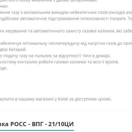
нки:
ня газу з мінімальним викидом небезпечних газів (оксидів азот
дійснює автоматичне підстроювання інтенсивності полум'я. Та
 керування та автоматичного захисту газової колонки, які заб
безпечує оптимальну теплопередачу від нагрітих газів до прот
двох батарей.
подачу газу на пальник за відсутності тяги в димарі.
истему контролю роботи газової колонки та всіх її вузлів.
оди.
 купити в нашому магазині у Київі за доступною ціною.
ка РОСС - ВПГ - 21/10ЦИ