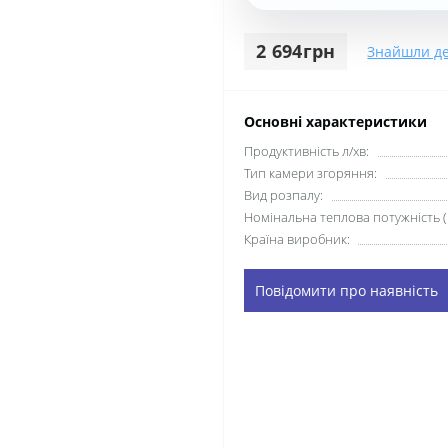
2 694грн
Знайшли д
Основні характеристики
Продуктивність л/хв:
Тип камери згоряння:
Вид розпалу:
Номінальна теплова потужність (
Країна виробник:
Повідомити про наявність