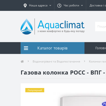
Наша адреса
Час роботи
Доставка і 
Каталог товарів
Голов
Водонагрівачі та Водопостачання
Колонки газ
Газова колонка РОСС - ВПГ 
Популярний