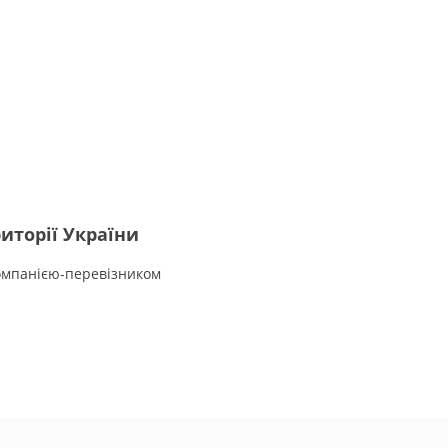
иторії України
омпанією-перевізником