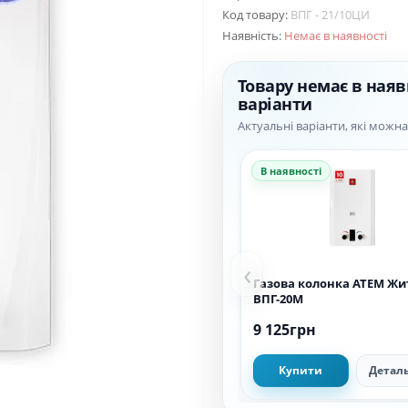
Код товару:
ВПГ - 21/10ЦИ
Наявність:
Немає в наявності
Товару немає в наяв
варіанти
Актуальні варіанти, які можн
В наявності
‹
Газова колонка АТЕМ Ж
ВПГ-20M
9 125грн
Купити
Детал