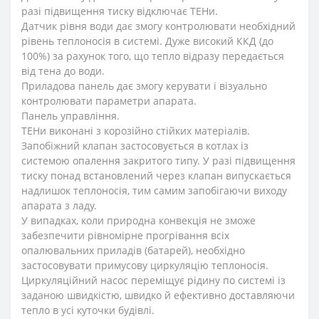
разі підвищення тиску відключає ТЕНи.
Датчик рівня води дає змогу контролювати необхідний
рівень теплоносія в системі. Дуже високий ККД (до
100%) за рахунок того, що тепло відразу передається
від тена до води.
Приладова панель дає змогу керувати і візуально
контролювати параметри апарата.
Панель управління.
ТЕНи виконані з корозійно стійких матеріалів.
Запобіжний клапан застосовується в котлах із
системою опалення закритого типу. У разі підвищення
тиску понад встановлений через клапан випускається
надлишок теплоносія, тим самим запобігаючи виходу
апарата з ладу.
У випадках, коли природна конвекція не зможе
забезпечити рівномірне прогрівання всіх
опалювальних приладів (батарей), необхідно
застосовувати примусову циркуляцію теплоносія.
Циркуляційний насос переміщує рідину по системі із
заданою швидкістю, швидко й ефективно доставляючи
тепло в усі куточки будівлі.