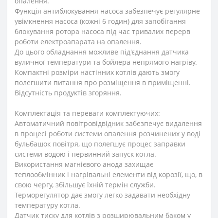
опалення.
Функція антиблокування насоса забезпечує регулярне
увімкнення насоса (кожні 6 годин) для запобігання
блокування ротора насоса під час тривалих перерв
роботи електроапарата на опалення.
До цього обладнання можливе під'єднання датчика
вуличної температури та бойлера непрямого нагріву.
Компактні розміри настінних котлів дають змогу
полегшити питання про розміщення в приміщенні.
Відсутність продуктів згоряння.
Комплектація та переваги комплектуючих:
Автоматичний повітровідвідник забезпечує видалення
в процесі роботи системи опалення розчинених у воді
бульбашок повітря, що полегшує процес заправки
системи водою і первинний запуск котла.
Використання магнієвого анода захищає
теплообмінник і нагрівальні елементи від корозії, що, в
свою чергу, збільшує їхній термін служби.
Терморегулятор дає змогу легко задавати необхідну
температуру котла.
Датчик тиску для котлів з розширювальним баком у