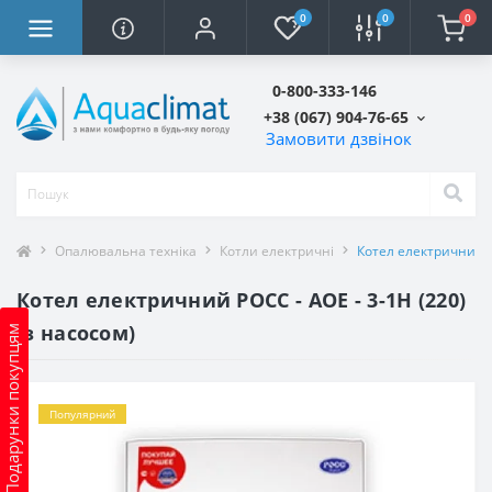
0
0
0
0-800-333-146
+38 (067) 904-76-65
Замовити дзвінок
Опалювальна техніка
Котли електричні
Котел електричний РО
Котел електричний РОСС - АОЕ - 3-1Н (220)
(з насосом)
Подарунки покупцям
Популярний