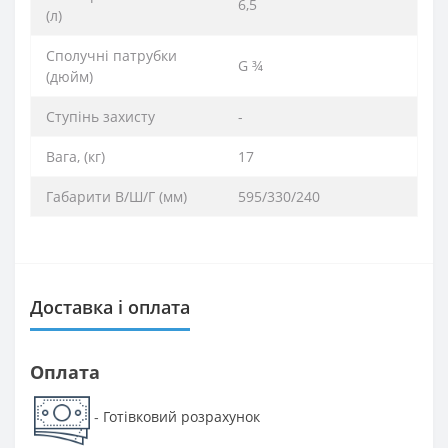
6,5
(л)
Сполучні патрубки
G ¾
(дюйм)
Ступінь захисту
-
Вага, (кг)
17
Габарити В/Ш/Г (мм)
595/330/240
Доставка і оплата
Оплата
Готівковий розрахунок
-