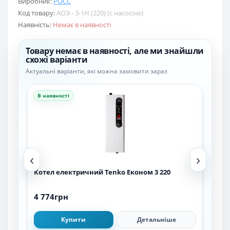
Виробник:
РОСС
Код товару:
АОЭ - 3-1Н (220) (с насосом)
Наявність:
Немає в наявності
Товару немає в наявності, але ми знайшли
схожі варіанти
Актуальні варіанти, які можна замовити зараз
В наявності
В н
‹
›
Котел електричний Tenko Економ 3 220
Кот
220
4 774грн
13 
Купити
Детальніше