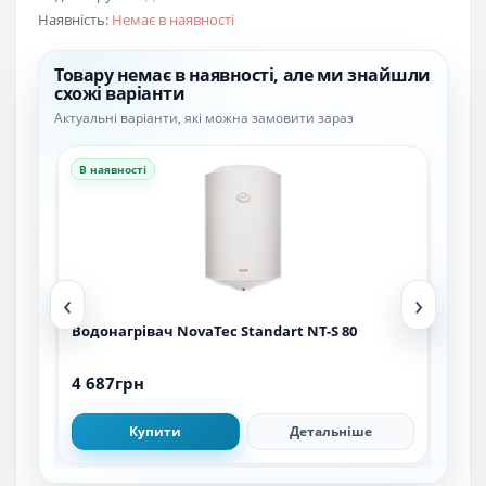
Наявність:
Немає в наявності
Товару немає в наявності, але ми знайшли
схожі варіанти
Актуальні варіанти, які можна замовити зараз
В наявності
В н
‹
›
Водонагрівач NovaTec Standart NT-S 80
4 687грн
5 4
Купити
Детальніше