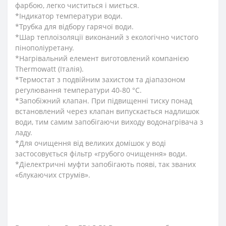
фарбою, легко чиститься і миється.
*Індикатор температури води.
*Трубка для відбору гарячої води.
*Шар теплоізоляції виконаний з екологічно чистого
пінополіуретану.
*Нагрівальний елемент виготовлений компанією
Thermowatt (Італія).
*Термостат з подвійним захистом та діапазоном
регулювання температури 40-80 °С.
*Запобіжний клапан. При підвищенні тиску понад
встановлений через клапан випускається надлишок
води, тим самим запобігаючи виходу водонагрівача з
ладу.
*Для очищення від великих домішок у воді
застосовується фільтр «грубого очищення» води.
*Діелектричні муфти запобігають появі, так званих
«блукаючих струмів».