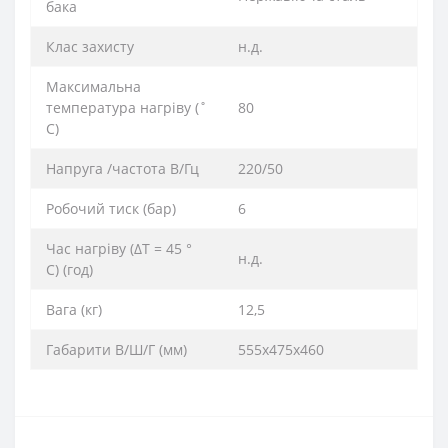
бака
Клас захисту
н.д.
Максимальна
температура нагріву (˚
80
С)
Напруга /частота В/Гц
220/50
Робочий тиск (бар)
6
Час нагріву (ΔТ = 45 °
н.д.
С) (год)
Вага (кг)
12,5
Габарити В/Ш/Г (мм)
555х475х460