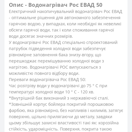
Опис - Водонагрівач Рос ЕВАД 50
Електричний накопичувальний водонагрівач Рос ЕВАД
- оптимальне рішення для автономного забезпечення
гарячою водою, у випадках, коли необхідні як невеликі
обсяги гарячої води, так і коли споживання гарячої
води досягає значних розмірів.
У водонагрівачі Рос ЕВАД спеціально спроектований
патрубок підведення холодної води забезпечує
рівномірне заповнення бака знизу-вгору, що
перешкоджає перемішуванню холодної води з
нагрітою. Водонагрівачі РОС випускаються з
можливістю повного відбору води.
Переваги водонагрівача Рос ЕВАД 50:
Час розігріву води у водонагрівачі до 75 ° C при
температурі холодної води 10 ° C - 120 хв.
*Внутрішній бак виконаний з нержавіючої сталі.
*Зовнішній корпус бойлера покритий порошковою
фарбою, яка рівномірно, без напливів і килимів, затягує
поверхню, щільно прилягаючи до металу, завдяки
цьому збільшує захисні властивості такі як: корозійна
стійкість, удароміцність. Поверхня, покрита такою