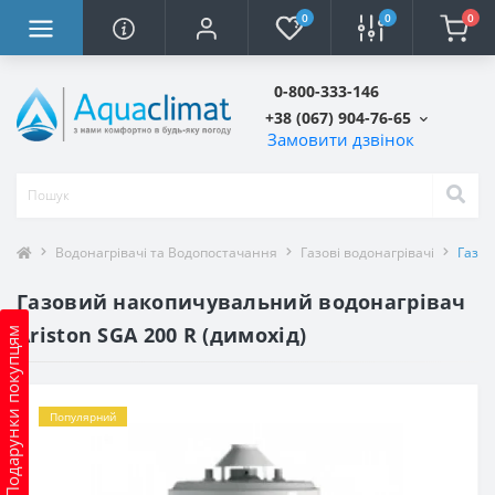
0
0
0
0-800-333-146
+38 (067) 904-76-65
Замовити дзвінок
Водонагрівачі та Водопостачання
Газові водонагрівачі
Газов
Газовий накопичувальний водонагрівач
Ariston SGA 200 R (димохід)
Подарунки покупцям
Популярний