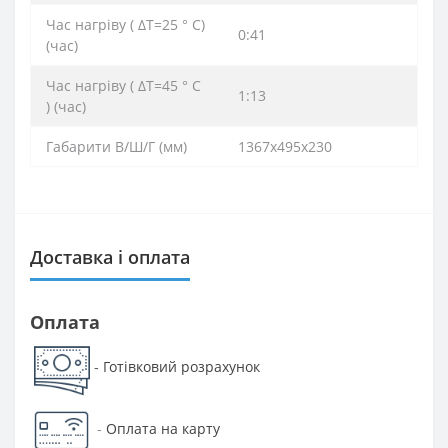
Час нагріву ( ΔТ=25 ° С)
0:41
(час)
Час нагріву ( ΔТ=45 ° С
1:13
) (час)
Габарити В/Ш/Г (мм)
1367х495х230
Доставка і оплата
Оплата
Готівковий розрахунок
-
-
Оплата на карту