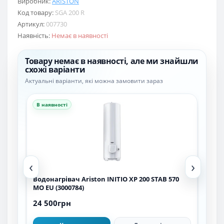
Виробник:
ARISTON
Код товару:
SGA 200 R
Артикул:
007730
Наявність:
Немає в наявності
Товару немає в наявності, але ми знайшли
схожі варіанти
Актуальні варіанти, які можна замовити зараз
В наявності
В н
‹
›
BCH
Водонагрівач Ariston INITIO XP 200 STAB 570
Водо
MO EU (3000784)
EU
24 500грн
20 