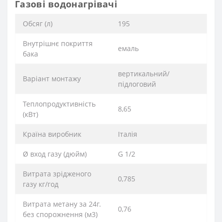
Газові водонагрівачі
Обсяг (л)
195
Внутрішнє покриття
емаль
бака
вертикальний/
Варіант монтажу
підлоговий
Теплопродуктивність
8,65
(кВт)
Країна виробник
Італія
Ø вход газу (дюйм)
G 1/2
Витрата зрідженого
0,785
газу кг/год
Витрата метану за 24г.
0,76
без спорожнення (м3)