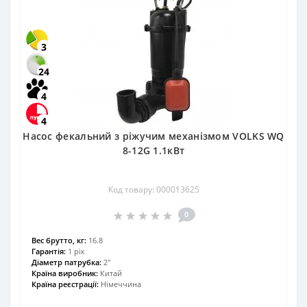
3
24
4
4
Насос фекальний з ріжучим механізмом VOLKS WQ
8-12G 1.1кВт
Код товару: 000013625
0
Вес брутто, кг:
16.8
Гарантія:
1 рік
Діаметр патрубка:
2″
Країна виробник:
Китай
Країна реєстрації:
Німеччина