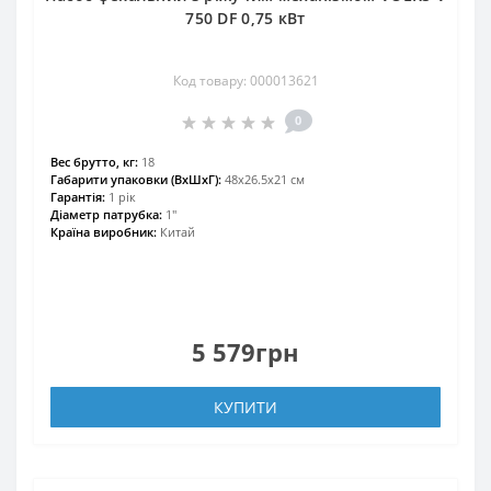
750 DF 0,75 кВт
Код товару: 000013621
0
Вес брутто, кг:
18
Габарити упаковки (ВхШхГ):
48х26.5х21 см
Гарантія:
1 рік
Діаметр патрубка:
1″
Країна виробник:
Китай
5 579грн
КУПИТИ