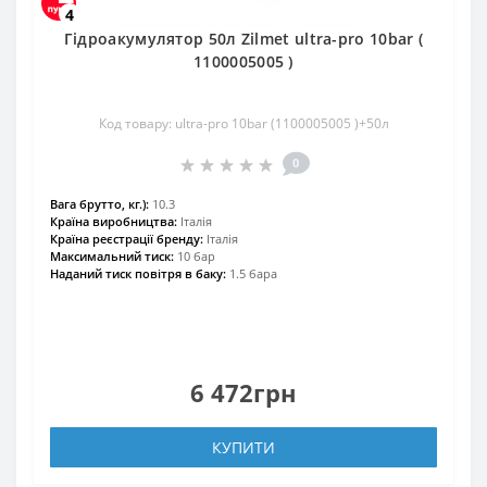
4
Гідроакумулятор 50л Zilmet ultra-pro 10bar (
1100005005 )
Код товару: ultra-pro 10bar (1100005005 )+50л
0
Вага брутто, кг.):
10.3
Країна виробництва:
Італія
Країна реєстрації бренду:
Італія
Максимальний тиск:
10 бар
Наданий тиск повітря в баку:
1.5 барa
6 472грн
КУПИТИ