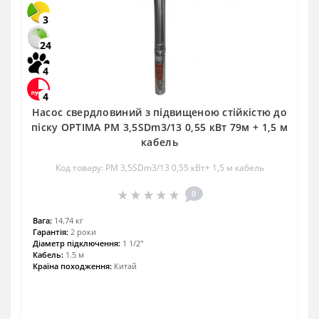
3
24
4
4
Насос свердловиний з підвищеною стійкістю до
піску OPTIMA PM 3,5SDm3/13 0,55 кВт 79м + 1,5 м
кабель
Код товару: PM 3,5SDm3/13 0,55 кВт+ 1,5 м кабель
0
Вага:
14.74 кг
Гарантія:
2 роки
Діаметр підключення:
1 1/2"
Кабель:
1.5 м
Країна походження:
Китай