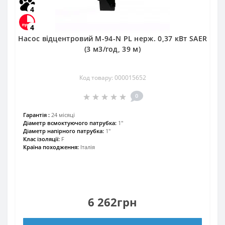
4
4
Насос відцентровий M-94-N PL нерж. 0,37 кВт SAER
(3 м3/год, 39 м)
Код товару: 000015652
0
Гарантія :
24 місяці
Діаметр всмоктуючого патрубка:
1″
Діаметр напірного патрубка:
1″
Клас ізоляції:
F
Країна походження:
Італія
6 262грн