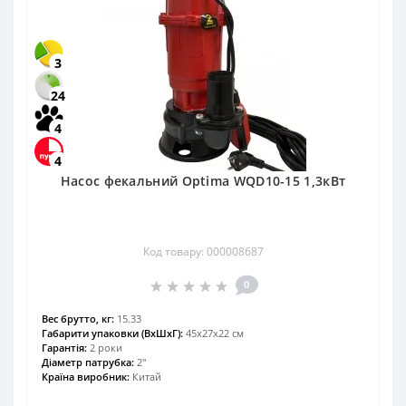
3
24
4
4
Насос фекальний Optima WQD10-15 1,3кВт
Код товару: 000008687
0
Вес брутто, кг:
15.33
Габарити упаковки (ВхШхГ):
45х27х22 см
Гарантія:
2 роки
Діаметр патрубка:
2″
Країна виробник:
Китай