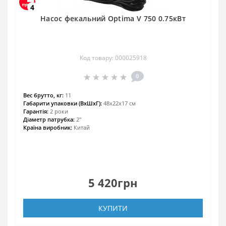
4
Насос фекальний Optima V 750 0.75кВт
Код товару: 000025918
0
Вес брутто, кг:
11
Габарити упаковки (ВхШхГ):
48х22х17 см
Гарантія:
2 роки
Діаметр патрубка:
2"
Країна виробник:
Китай
5 420грн
КУПИТИ