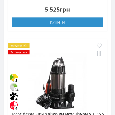
5 525грн
КУПИТИ
Популярний
Закінчується
3
24
4
4
Насос фекальний з ріжучим механізмом VOLKS V