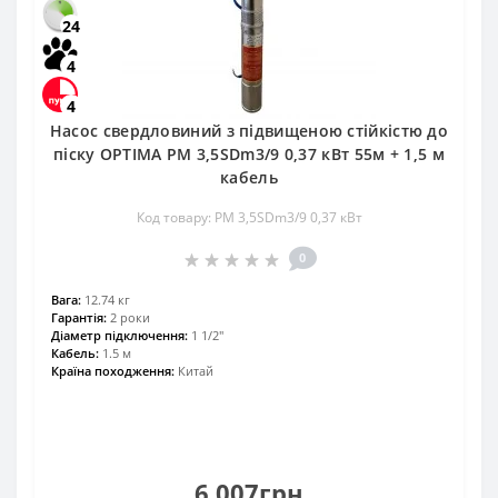
24
4
4
Насос свердловиний з підвищеною стійкістю до
піску OPTIMA PM 3,5SDm3/9 0,37 кВт 55м + 1,5 м
кабель
Код товару: PM 3,5SDm3/9 0,37 кВт
0
Вага:
12.74 кг
Гарантія:
2 роки
Діаметр підключення:
1 1/2"
Кабель:
1.5 м
Країна походження:
Китай
6 007грн