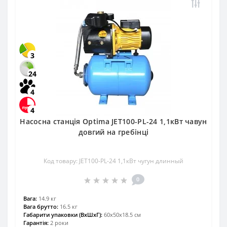
3
24
4
4
Насосна станція Optima JET100-PL-24 1,1кВт чавун
довгий на гребінці
Код товару: JET100-PL-24 1,1кВт чугун длинный
0
Вага:
14.9 кг
Вага брутто:
16.5 кг
Габарити упаковки (ВхШхГ):
60х50х18.5 см
Гарантія:
2 роки