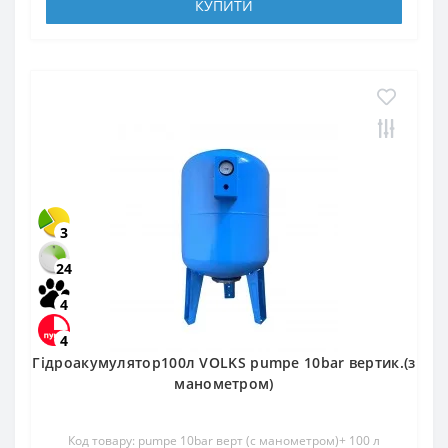
КУПИТИ
3
24
4
4
Гідроакумулятор100л VOLKS pumpe 10bar вертик.(з
манометром)
Код товару: pumpe 10bar верт (с манометром)+ 100 л