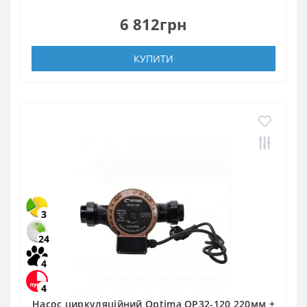
6 812грн
КУПИТИ
3
24
4
4
Насос циркуляційний Optima OP32-120 220мм +