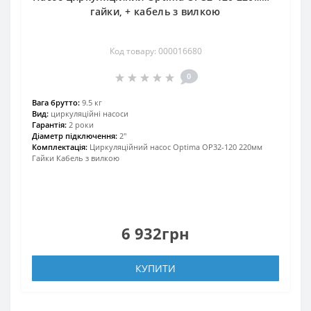
гайки, + кабель з вилкою
Код товару: 000016680
0
Вага брутто:
9.5 кг
Вид:
циркуляційні насоси
Гарантія:
2 роки
Діаметр підключення:
2″
Комплектація:
Циркуляційний насос Optima OP32-120 220мм
Гайки Кабель з вилкою
6 932грн
КУПИТИ