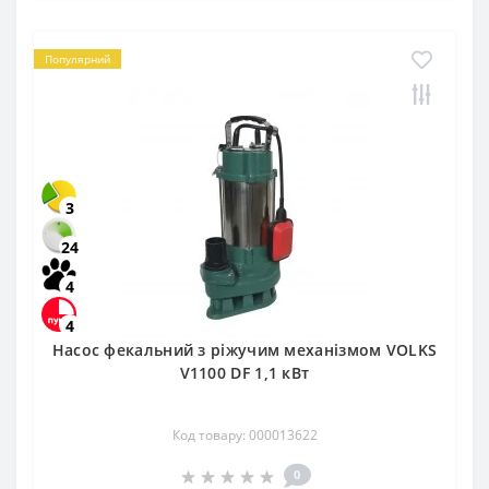
Популярний
3
24
4
4
Насос фекальний з ріжучим механізмом VOLKS
V1100 DF 1,1 кВт
Код товару: 000013622
0