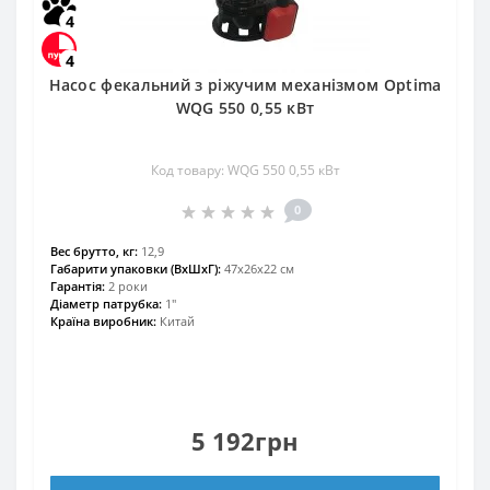
4
4
Насос фекальний з ріжучим механізмом Optima
WQG 550 0,55 кВт
Код товару: WQG 550 0,55 кВт
0
Вес брутто, кг:
12,9
Габарити упаковки (ВхШхГ):
47х26х22 см
Гарантія:
2 роки
Діаметр патрубка:
1″
Країна виробник:
Китай
5 192грн