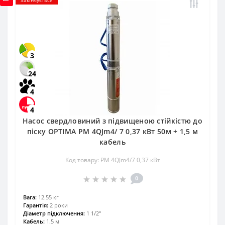
3
24
4
4
Насос свердловиний з підвищеною стійкістю до
піску OPTIMA PM 4QJm4/ 7 0,37 кВт 50м + 1,5 м
кабель
Код товару: PM 4QJm4/7 0,37 кВт
0
Вага:
12.55 кг
Гарантія:
2 роки
Діаметр підключення:
1 1/2"
Кабель:
1.5 м