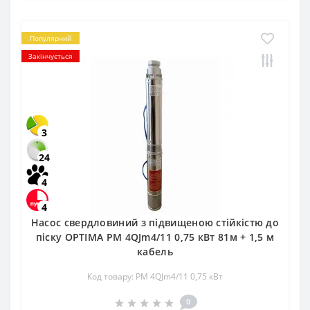
Популярний
Закінчується
3
24
4
4
Насос свердловиний з підвищеною стійкістю до
піску OPTIMA PM 4QJm4/11 0,75 кВт 81м + 1,5 м
кабель
Код товару: PM 4QJm4/11 0,75 кВт
0