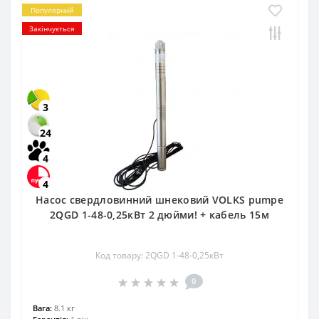
Популярний
Закінчується
3
24
4
4
Насос свердловинний шнековий VOLKS pumpe
2QGD 1-48-0,25кВт 2 дюйми! + кабель 15м
Код товару: 2QGD 1-48-0,25кВт
0
Вага:
8.1 кг