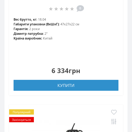
0
Вес брутто, кг:
18.04
Габарити упаковки (ВхШхГ):
47х27х22 см
Гарантія:
2 роки
Діаметр патрубка:
2″
Країна виробник:
Китай
6 334грн
КУПИТИ
Популярний
Закінчується