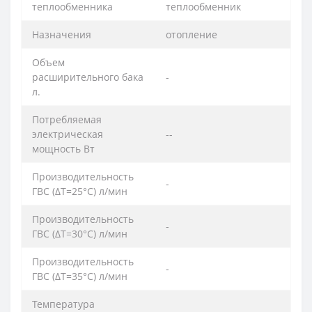
теплообменника
теплообменник
Назначения
отопление
Объем
расширительного бака
-
л.
Потребляемая
электрическая
--
мощность Вт
Производительность
-
ГВС (ΔT=25°C) л/мин
Производительность
-
ГВС (ΔT=30°C) л/мин
Производительность
-
ГВС (ΔT=35°C) л/мин
Температура
--