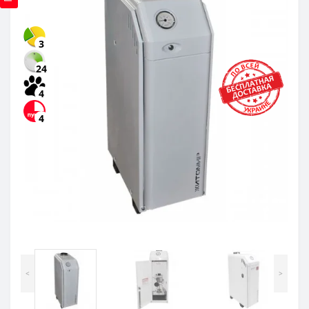
3
24
4
4
<
>