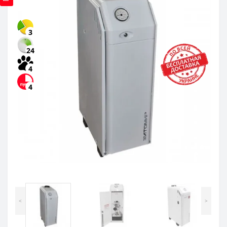
3
24
4
4
<
>