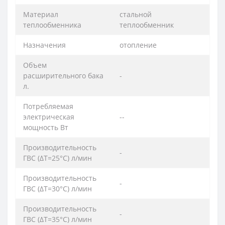
Материал
стальной
теплообменника
теплообменник
Назначения
отопление
Объем
расширительного бака
-
л.
Потребляемая
электрическая
--
мощность Вт
Производительность
-
ГВС (ΔT=25°C) л/мин
Производительность
-
ГВС (ΔT=30°C) л/мин
Производительность
-
ГВС (ΔT=35°C) л/мин