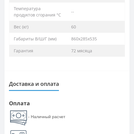
Температура
--
продуктов сгорания °C
Вес (кг)
60
Габариты В/Ш/Г (мм)
860х285х535
Гарантия
72 мясяца
Доставка и оплата
Оплата
- Наличный расчет