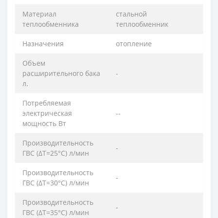
Материал
стальной
теплообменника
теплообменник
Назначения
отопление
Объем
расширительного бака
-
л.
Потребляемая
электрическая
--
мощность Вт
Производительность
-
ГВС (ΔT=25°C) л/мин
Производительность
-
ГВС (ΔT=30°C) л/мин
Производительность
-
ГВС (ΔT=35°C) л/мин