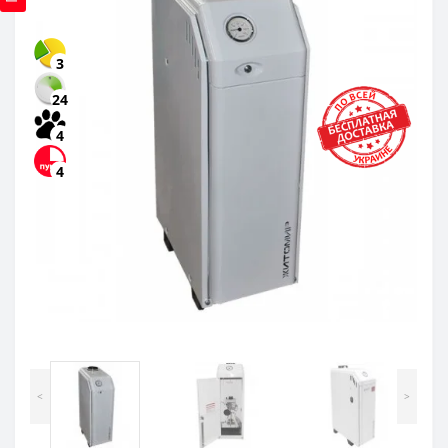
3
24
4
4
<
>