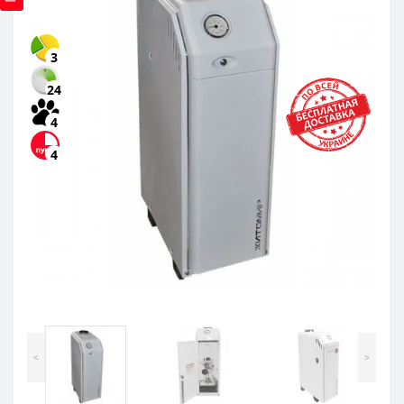
3
24
4
4
<
>