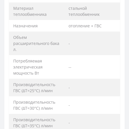
Материал
стальной
теплообменника
теплообменник
Назначения
отопление + ГВС
Объем
расширительного бака
-
л.
Потребляемая
электрическая
--
мощность Вт
Производительность
-
ГВС (ΔT=25°C) л/мин
Производительность
-
ГВС (ΔT=30°C) л/мин
Производительность
-
ГВС (ΔT=35°C) л/мин