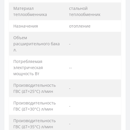
Материал
стальной
теплообменника
теплообменник
Назначения
отопление
Объем
расширительного бака
-
л.
Потребляемая
электрическая
--
мощность Вт
Производительность
-
ГВС (ΔT=25°C) л/мин
Производительность
-
ГВС (ΔT=30°C) л/мин
Производительность
-
ГВС (ΔT=35°C) л/мин