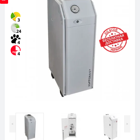
3
24
4
4
<
>