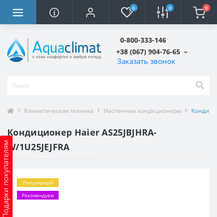
0
0
0
0-800-333-146
+38 (067) 904-76-65
Заказать звонок
Климатическая техника
Настенные кондиционеры
Кондицио
Кондиционер Haier AS25JBJHRA-
Подарки покупателям
W/1U25JEJFRA
Популярный
Рекомендуем