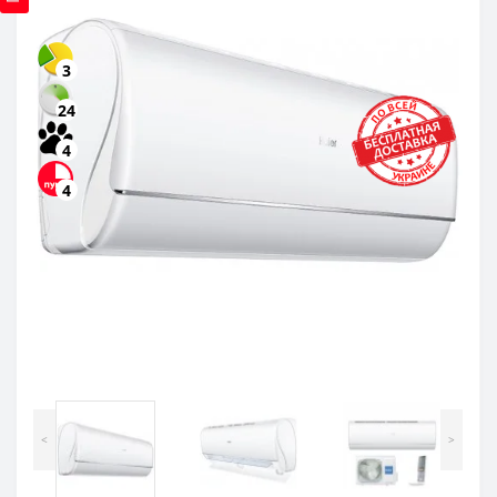
3
24
4
4
<
>