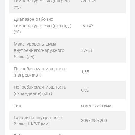
температур от~до (нагрев)
-20 +24
(°C)
Диапазон рабочих
температур от~до (охлажд.)
-5 +43
(°C)
Макс. уровень шума
внутреннего/наружного
37/63
блока (дБ)
Потребляемая мощность
1,55
(нагрев) (кВт)
Потребляемая мощность
0,99
(охлаждение) (кВт)
Тип
сплит-система
Габариты внутреннего
805x290x200
блока, Ш/В/Г (мм)