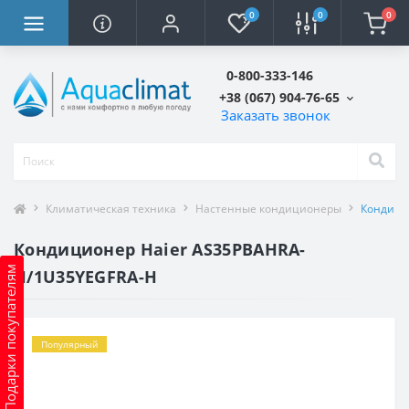
0
0
0
0-800-333-146
+38 (067) 904-76-65
Заказать звонок
Климатическая техника
Настенные кондиционеры
Кондици
Кондиционер Haier AS35PBAHRA-
Подарки покупателям
H/1U35YEGFRA-H
Популярный