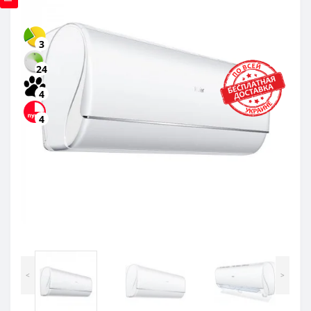
3
24
4
4
<
>