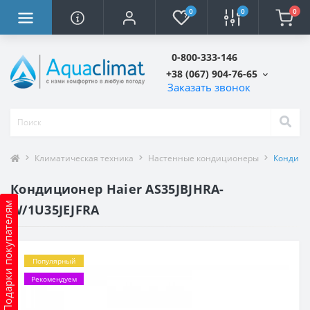
0
0
0
0-800-333-146
+38 (067) 904-76-65
Заказать звонок
Климатическая техника
Настенные кондиционеры
Кондицио
Кондиционер Haier AS35JBJHRA-
Подарки покупателям
W/1U35JEJFRA
Популярный
Рекомендуем