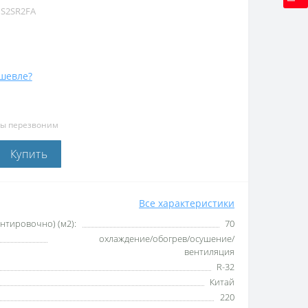
1S2SR2FA
шевле?
мы перезвоним
Купить
Все характеристики
тировочно) (м2):
70
охлаждение/обогрев/осушение/
вентиляция
R-32
Китай
220