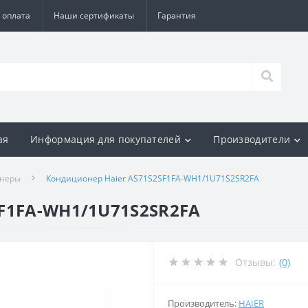
 оплата
Наши сертификаты
Гарантия
ая
Информация для покупателей
Производители
онеры
Кондиционер Haier AS71S2SF1FA-WH1/1U71S2SR2FA
SF1FA-WH1/1U71S2SR2FA
Отзывы:
(0)
Производитель:
HAIER