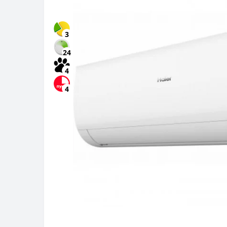
3
24
4
4