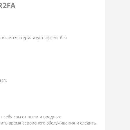
R2FA
тигается стерилизует эффект без
тся.
т себя сам от пыли и вредных
мить время сервисного обслуживания и следить