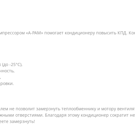
мпрессором «A-PAM» помогает кондиционеру повысить КПД. К
(до -25°С),
чность,
,
ровки.
лем не позволит замерзнуть теплообменнику и мотору вентиля
жными отверстиями. Благодаря этому кондиционер сократит не
еете замерзнуть!