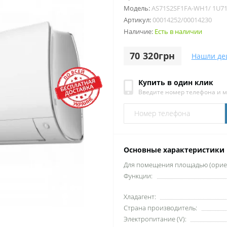
Модель:
AS71S2SF1FA-WH1/ 1U7
Артикул:
00014252/00014230
Наличие:
Есть в наличии
70 320грн
Нашли де
Купить в один клик
Введите номер телефона и 
Основные характеристики
Для помещения площадью (ориен
Функции:
Хладагент:
Страна производитель:
Электропитание (V):