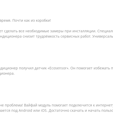
ремя. Почти как из коробки!
т сделать все необходимые замеры при инсталляции. Специал
ондиционера снизит трудоёмкость сервисных работ. Универсаль
иционер получил датчик «Ecosensor». Он помогает избежать пр
ционера.
 не проблема! Вайфай модуль помогает подключится к интерне
вается под Android или iOS. Достаточно скачать и начать польз