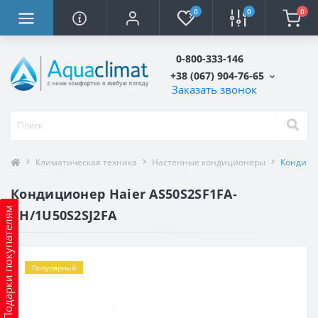
0
0
0
0-800-333-146
+38 (067) 904-76-65
Заказать звонок
Климатическая техника
Настенные кондиционеры
Кондици
Кондиционер Haier AS50S2SF1FA-
Подарки покупателям
BH/1U50S2SJ2FA
Популярный