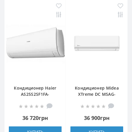
Кондиционер Haier
Кондиционер Midea
AS25S2SF1FA-
XTreme DC MSAG-
WH1/1U25S2SM1FA
18HRFN8-I/MSAG-
18HRFN8-O
36 720грн
36 900грн
КУПИТЬ
КУПИТЬ