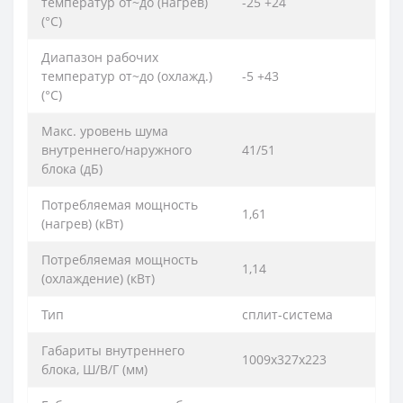
температур от~до (нагрев)
-25 +24
(°C)
Диапазон рабочих
температур от~до (охлажд.)
-5 +43
(°C)
Макс. уровень шума
внутреннего/наружного
41/51
блока (дБ)
Потребляемая мощность
1,61
(нагрев) (кВт)
Потребляемая мощность
1,14
(охлаждение) (кВт)
Тип
сплит-система
Габариты внутреннего
1009х327х223
блока, Ш/В/Г (мм)