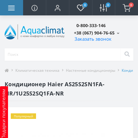
0
0
0
0-800-333-146
+38 (067) 904-76-65
Заказать звонок
Климатическая техника
Настенные кондиционеры
Кондици
Кондиционер Haier AS25S2SN1FA-
Подарки покупателям
NR/1U25S2SQ1FA-NR
Популярный