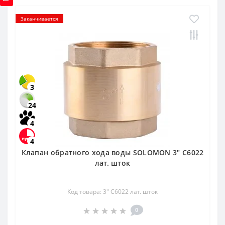
Заканчивается
3
24
4
4
Клапан обратного хода воды SOLOMON 3″ C6022
лат. шток
Код товара: 3″ C6022 лат. шток
0