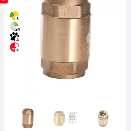
3
24
4
4