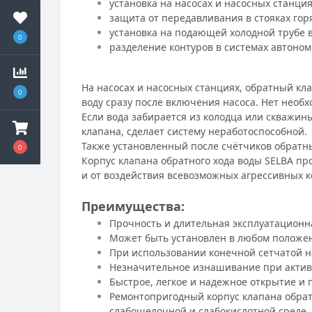
установка на насосах и насосных станци
защита от передавливания в стояках гор
установка на подающей холодной трубе 
0
разделение контуров в системах автоно
На насосах и насосных станциях, обратный кл
0
воду сразу после включения насоса. Нет необх
Если вода забирается из колодца или скважин
клапана, сделает систему неработоспособной.
Также установленный после счётчиков обратн
0
Корпус клапана обратного хода воды SELBA пр
и от воздействия всевозможных агрессивных 
Преимущества:
Прочность и длительная эксплуатационн
Может быть установлен в любом положен
При использовании конечной сетчатой н
Незначительное изнашивание при актив
Быстрое, легкое и надежное открытие и 
Ремонтопригодный корпус клапана обратн
слабощелочной и слабокислотной среде