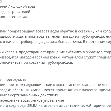
ях
ячей / холодной воды
водонагревателей
много отопления
апан предотвращает возврат воды обратно в скважину или кол
одимости ждать пока вода вытеснит воздух из трубопровода, е
ы, в начале трубопровода должна быть сеточка. В противном с
ый клапан, предотвращает вращение счётчика в обратную стор
оизводится методом горячей ковки, материалом служит специал
компонентов при создании трубопроводов.
ая пригодность
ии, при этом гидравлические характеристики клапана не меня
асадки обратный клапан может применяться в качестве приемн
ных амортизационных действиях
перекрытие воды, легкое управление
ого хода воды SELBA изготовлен из сантехнической горячепре