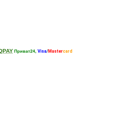
QPAY
Приват24,
Visa
/
Master
card