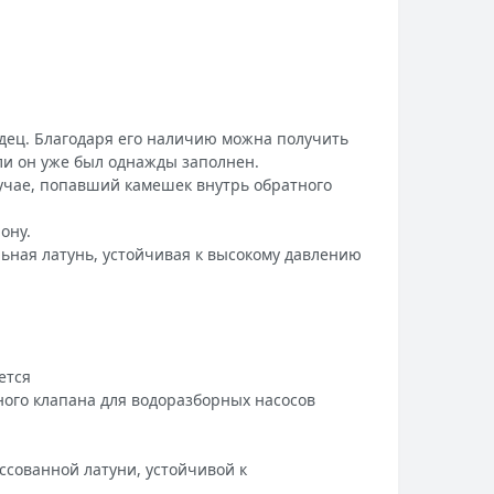
одец. Благодаря его наличию можна получить
сли он уже был однажды заполнен.
лучае, попавший камешек внутрь обратного
ону.
ьная латунь, устойчивая к высокому давлению
ется
ого клапана для водоразборных насосов
ссованной латуни, устойчивой к