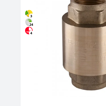
3
24
4