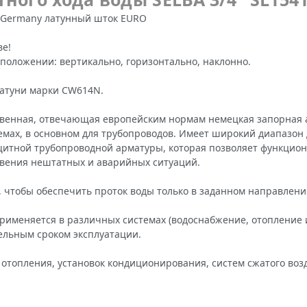
A Germany латунный шток EURO
ве!
положении: вертикально, горизонтально, наклонно.
латуни марки CW614N.
ественная, отвечающая европейским нормам немецкая запорная
х, в основном для трубопроводов. Имеет широкий диапазон ди
щитной трубопроводной арматуры, которая позволяет функцион
овения нештатных и аварийных ситуаций.
, чтобы обеспечить проток воды только в заданном направлен
рименяется в различных системах (водоснабжение, отопление и 
ельным сроком эксплуатации.
топления, установок кондиционирования, систем сжатого возд