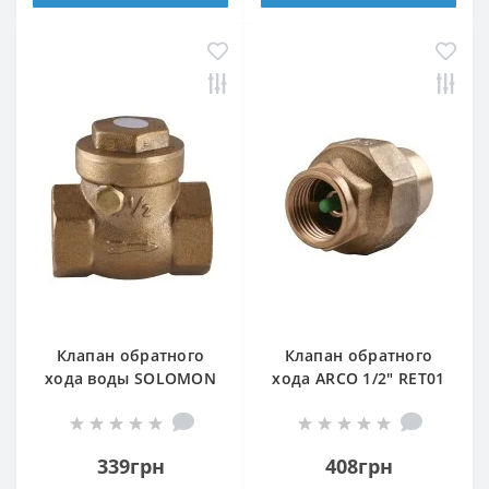
Клапан обратного
Клапан обратного
хода воды SOLOMON
хода ARCO 1/2″ RET01
3/4″ хлопушка 130
(191203)
339грн
408грн