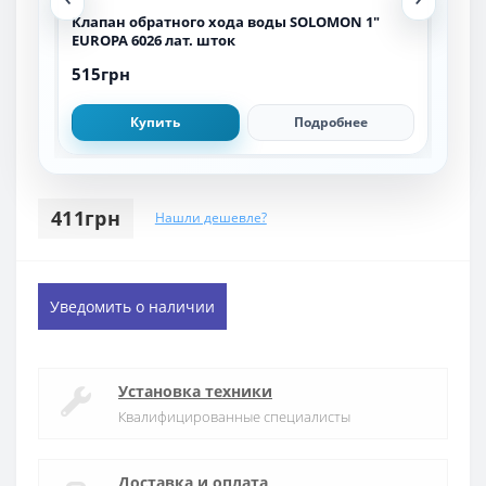
NAL
Клапан обратного хода воды SOLOMON 1″
Кла
EUROPA 6026 лат. шток
C602
515грн
3 2
Купить
Подробнее
411грн
Нашли дешевле?
Уведомить о наличии
Установка техники
Квалифицированные специалисты
Доставка и оплата