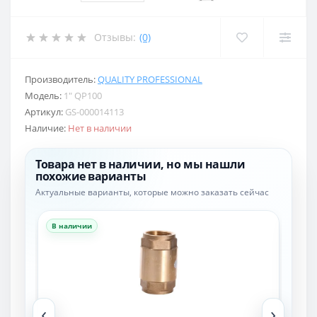
Отзывы:
(0)
Производитель:
QUALITY PROFESSIONAL
Модель:
1″ QP100
Артикул:
GS-000014113
Наличие:
Нет в наличии
Товара нет в наличии, но мы нашли
похожие варианты
Актуальные варианты, которые можно заказать сейчас
В наличии
В н
‹
›