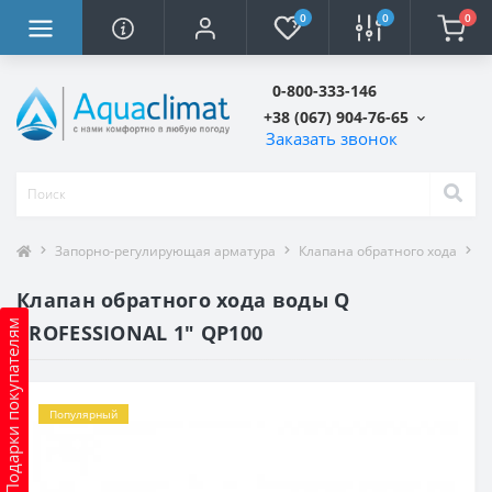
0
0
0
0-800-333-146
+38 (067) 904-76-65
Заказать звонок
Запорно-регулирующая арматура
Клапана обратного хода
К
Клапан обратного хода воды Q
Подарки покупателям
PROFESSIONAL 1″ QP100
Популярный