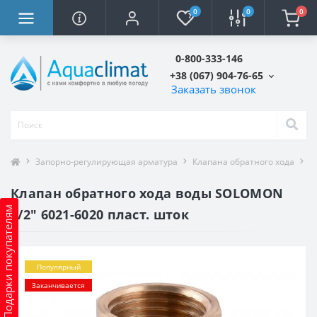
0
0
0
0-800-333-146
+38 (067) 904-76-65
Заказать звонок
Запорно-регулирующая арматура
Клапана обратного хода
К
Клапан обратного хода воды SOLOMON
Подарки покупателям
1/2″ 6021-6020 пласт. шток
Популярный
Заканчивается