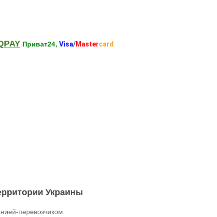
QPAY
Приват24,
Visa
/
Master
card
территории Украины
нией-перевозчиком