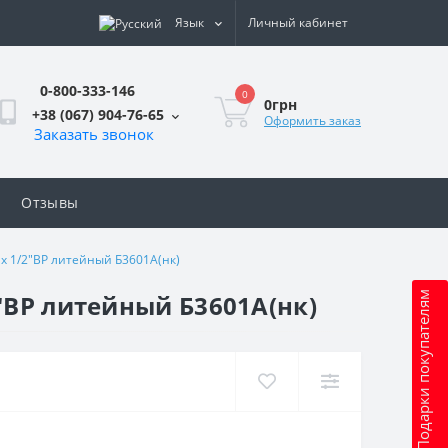
Язык
Личный кабинет
0-800-333-146
0
0грн
+38 (067) 904-76-65
Оформить заказ
Заказать звонок
Отзывы
х 1/2″ВР литейный Б3601А(нк)
″ВР литейный Б3601А(нк)
Подарки покупателям