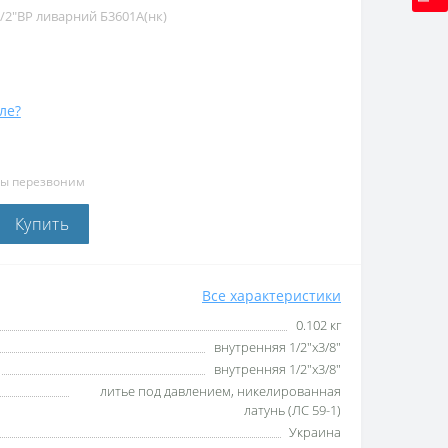
1/2″ВР ливарний Б3601А(нк)
ле?
мы перезвоним
Купить
Все характеристики
0.102 кг
внутренняя 1/2″х3/8″
внутренняя 1/2″х3/8″
литье под давлением, никелированная
латунь (ЛС 59-1)
Украина