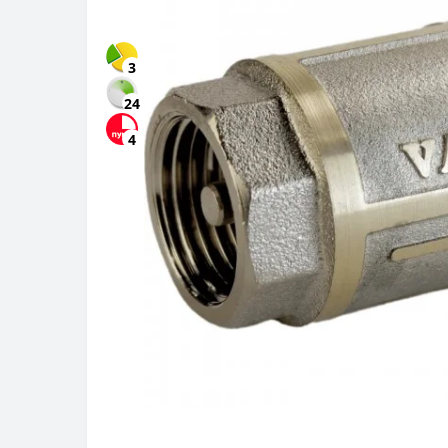
3
24
4