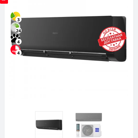
3
24
4
4