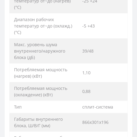
температур от~до (нагрев)
-25 +24
(°C)
Диапазон рабочих
температур от~до (охлажд.)
-5 +43
(°C)
Макс. уровень шума
внутреннего/наружного
39/48
блока (дБ)
Потребляемая мощность
1,10
(нагрев) (кВт)
Потребляемая мощность
0,88
(охлаждение) (кВт)
Тип
сплит-система
Габариты внутреннего
866х301х196
блока, Ш/В/Г (мм)