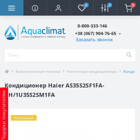
0
0
0
0-800-333-146
+38 (067) 904-76-65
Заказать звонок
Климатическая техника
Настенные кондиционеры
Кондици
Кондиционер Haier AS35S2SF1FA-
Подарки покупателям
BH/1U35S2SM1FA
Популярный