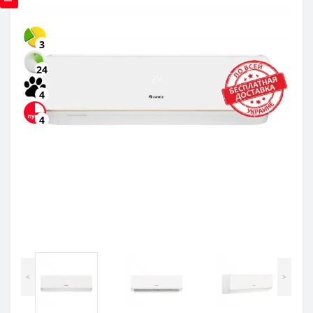
3
24
4
4
<
>