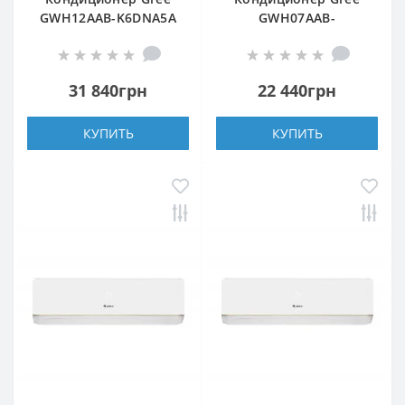
GWH12AAB-K6DNA5A
GWH07AAB-
WI-FI
K3DNA5A/A4A
31 840грн
22 440грн
КУПИТЬ
КУПИТЬ