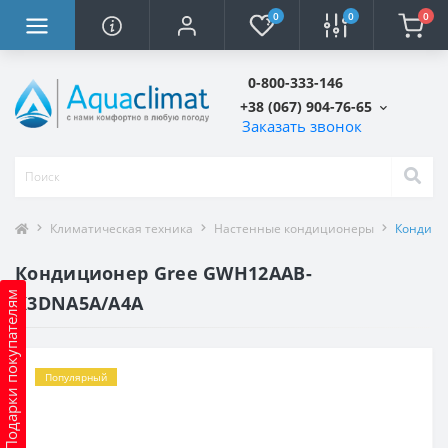
0
0
0
0-800-333-146
+38 (067) 904-76-65
Заказать звонок
Климатическая техника
Настенные кондиционеры
Кондици
Кондиционер Gree GWH12AAB-
Подарки покупателям
K3DNA5A/A4A
Популярный