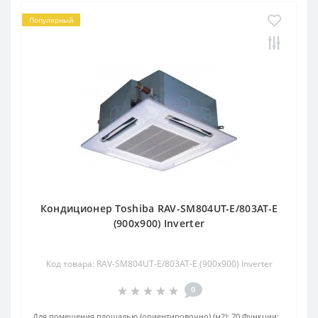
Популярный
Кондиционер Toshiba RAV-SM804UT-E/803AT-E
(900x900) Inverter
Код товара: RAV-SM804UT-E/803AT-E (900x900) Inverter
0
Для помещения площадью (ориентировочно) (м2):
70
Функции: