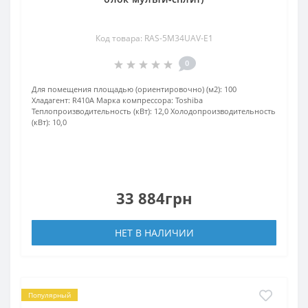
Код товара: RAS-5M34UAV-E1
0
Для помещения площадью (ориентировочно) (м2):
100
Хладагент:
R410A
Марка компрессора:
Toshiba
Теплопроизводительность (кВт):
12,0
Холодопроизводительность
(кВт):
10,0
33 884грн
НЕТ В НАЛИЧИИ
Популярный