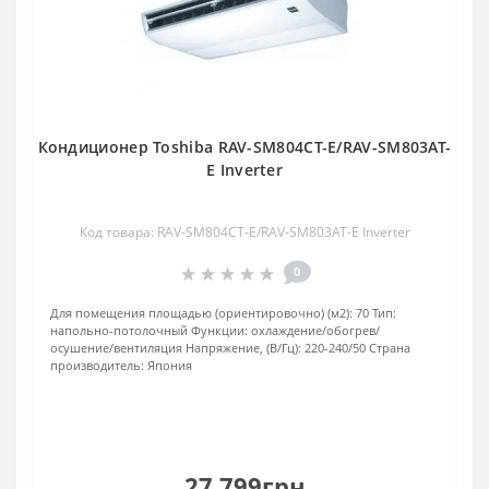
Кондиционер Toshiba RAV-SM804CT-E/RAV-SM803AT-
E Inverter
Код товара: RAV-SM804CT-E/RAV-SM803AT-E Inverter
0
Для помещения площадью (ориентировочно) (м2):
70
Тип:
напольно-потолочный
Функции:
охлаждение/обогрев/
осушение/вентиляция
Напряжение, (В/Гц):
220-240/50
Страна
производитель:
Япония
27 799грн