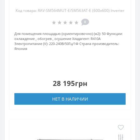
Код товара: RAV-SM564MUT-E/SM563AT-E (600x600) Inverter
0
Для помещения площадью (ориентировочно) (м2):
50
Функции:
охлаждение , обогрев , осушение
Хладагент:
R410A
Электропитание (V):
220-240В/50Гц/1Ф
Страна производитель:
Япония
28 195грн
НЕТ В НАЛИЧИИ