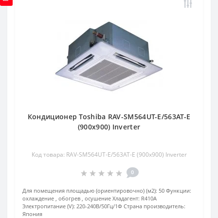
Кондиционер Toshiba RAV-SM564UT-E/563AT-E
(900x900) Inverter
Код товара: RAV-SM564UT-E/563AT-E (900x900) Inverter
0
Для помещения площадью (ориентировочно) (м2):
50
Функции:
охлаждение , обогрев , осушение
Хладагент:
R410A
Электропитание (V):
220-240В/50Гц/1Ф
Страна производитель:
Япония