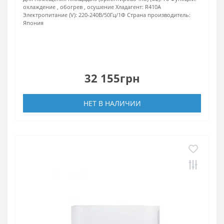
охлаждение , обогрев , осушение
Хладагент:
R410A
Электропитание (V):
220-240В/50Гц/1Ф
Страна производитель:
Япония
32 155грн
НЕТ В НАЛИЧИИ