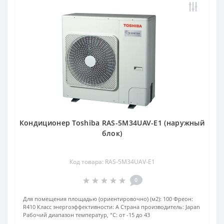
Кондиционер Toshiba RAS-5M34UAV-E1 (наружный
блок)
Код товара: RAS-5M34UAV-E1
0
Для помещения площадью (ориентировочно) (м2):
100
Фреон:
R410
Класс энергоэффективности:
А
Страна производитель:
Japan
Рабочий диапазон температур, °С:
от -15 до 43