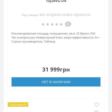
10J2AVG-UA
Код товара: RAS- B10J2KVG-UA/RAS-10J2AVG-UA
0
Рекомендованная площадь помещенния, кв.м:
25
Фреон:
R32
Тип компрессора:
Инверторный
Класс энергоэффективности:
A++
Страна производитель:
Тайланд
31 999грн
НЕТ В НАЛИЧИИ
Популярный