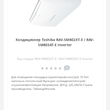
Кондиционер Toshiba RAV-SM802XT-E / RAV-
SM803AT-E Inverter
Код товара: RAV-SM802XT-E / RAV-SM803AT-E Inverter
0
Для помещения площадью (ориентировочно) (м2):
70
Тип:
напольно-потолочный
Функции:
охлаждение/обогрев/
осушение/вентиляция
Напряжение, (В/Гц):
220-240/50
Страна
производитель:
Тайланд/Япония