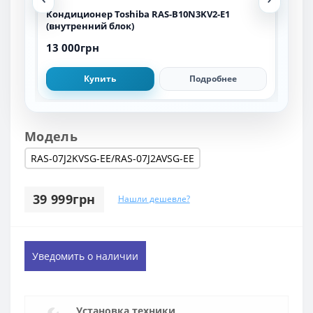
-
Кондиционер Toshiba RAS-B10N3KV2-Е1
Кон
(внутренний блок)
24P
13 000грн
46 
Купить
Подробнее
Модель
RAS-07J2KVSG-EE/RAS-07J2AVSG-EE
39 999грн
Нашли дешевле?
Уведомить о наличии
Установка техники