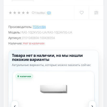
Отзывы:
(0)
Производитель:
TOSHIBA
Модель:
RAS-10J2KVSG-UA/RAS-10J2AVSG-UA
Артикул:
0101040804-100438354
Наличие:
Нет в наличии
Товара нет в наличии, но мы нашли
похожие варианты
Актуальные варианты, которые можно заказать сейчас
В наличии
В н
‹
›