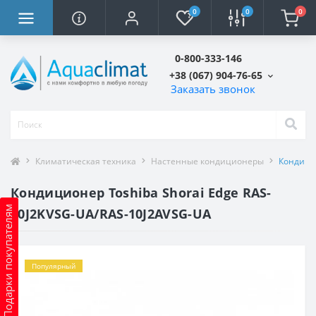
0
0
0
0-800-333-146
+38 (067) 904-76-65
Заказать звонок
Климатическая техника
Настенные кондиционеры
Кондицио
Кондиционер Toshiba Shorai Edge RAS-
Подарки покупателям
10J2KVSG-UA/RAS-10J2AVSG-UA
Популярный