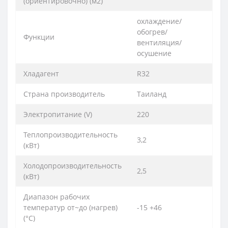
(ориентировочно) (м2)
охлаждение/
обогрев/
Функции
вентиляция/
осушение
Хладагент
R32
Страна производитель
Таиланд
Электропитание (V)
220
Теплопроизводительность
3,2
(кВт)
Холодопроизводительность
2,5
(кВт)
Диапазон рабочих
температур от~до (нагрев)
-15 +46
(°C)