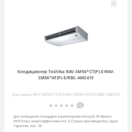
Кондиционер Toshiba RAV-SM56*CT(P)-E/RAV-
SM56*AT(P)-E/RBC-AMS41E
Код товара: RAV- SM56*CT(P)-E/RAV-SM56*AT(P)-E/RBC-AMS41E
0
Для помещения площадью (ориентировочно) (м2):
50
Фреон:
R410
Класс энергоэффективности:
D
Страна производитель:
Japan
Гарантия, мес.:
36