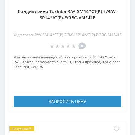
Кондиционер Toshiba RAV-SM14*CT(P)-E/RAV-
SP14*AT(P)-E/RBC-AMS41E
Код товара: RAV-SM14*CT(P)-E/RAV-SP14*AT(P)-E/RBC-AMS41E
0
Для помещения площадью (ориентировочно) (м2):
140
Фреон:
R410
Класс энергоэффективности:
A
Страна производитель:
Japan
Гарантия, мес.:
36
ЗАПРОСИТЬ ЦЕНУ
Популярный