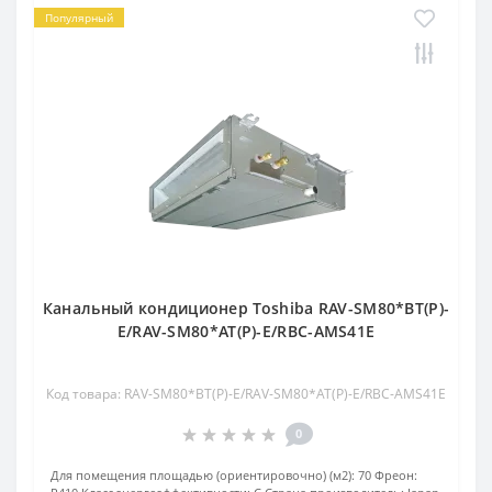
Популярный
Канальный кондиционер Toshiba RAV-SM80*BT(P)-
E/RAV-SM80*AT(P)-E/RBC-AMS41E
Код товара: RAV-SM80*BT(P)-E/RAV-SM80*AT(P)-E/RBC-AMS41E
0
Для помещения площадью (ориентировочно) (м2):
70
Фреон: