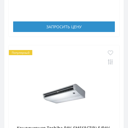
ЗАПРОСИТЬ ЦЕНУ
Популярный
Кондиционер Toshiba RAV-SM56*CT(P)-E/RAV-