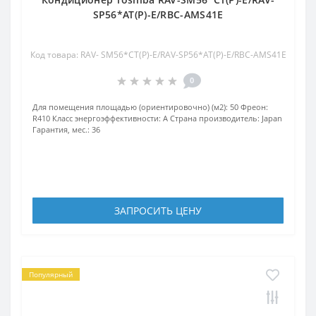
SP56*AT(P)-E/RBC-AMS41E
Код товара: RAV- SM56*CT(P)-E/RAV-SP56*AT(P)-E/RBC-AMS41E
0
Для помещения площадью (ориентировочно) (м2):
50
Фреон:
R410
Класс энергоэффективности:
A
Страна производитель:
Japan
Гарантия, мес.:
36
ЗАПРОСИТЬ ЦЕНУ
Популярный