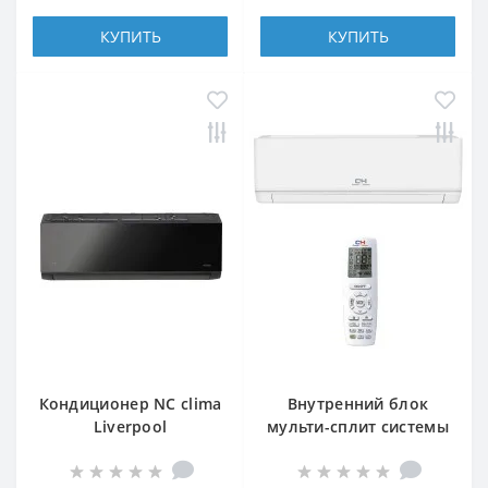
КУПИТЬ
КУПИТЬ
Кондиционер NC clima
Внутренний блок
Liverpool
мульти-сплит системы
NCI09EHLIw1eu
Cooper&Hunter CH-
(внутренний блок)
S09FTXF6(I)