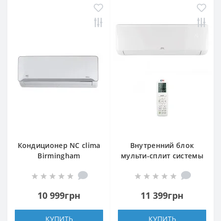
Кондиционер NC clima
Внутренний блок
Birmingham
мульти-сплит системы
NCI09EHBIw1eu
Cooper&Hunter CH-
(внутренний блок)
S09FTXF2-NG(I)
10 999грн
11 399грн
КУПИТЬ
КУПИТЬ