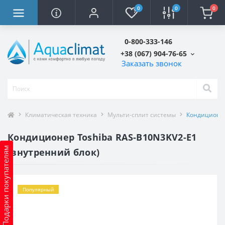
0
0
0
0-800-333-146
+38 (067) 904-76-65
Заказать звонок
Климатическая техника
Мульти-сплит системы
Кондиционер
Кондиционер Toshiba RAS-B10N3KV2-Е1
Подарки покупателям
(внутренний блок)
Популярный