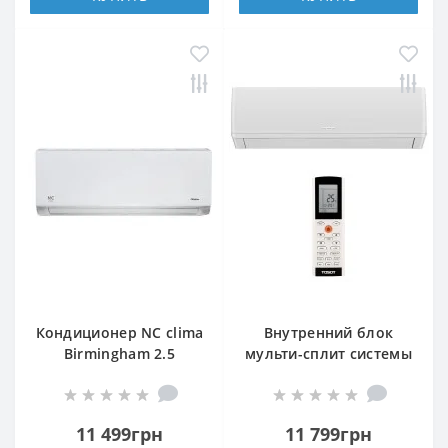
Кондиционер NC clima
Внутренний блок
Birmingham 2.5
мульти-сплит системы
NCI09EHBIw1eu2
Tosot GN-09PR(I)
(внутренний блок)
PRACTIC PRO
11 499грн
11 799грн