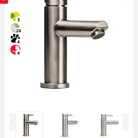
3
24
4
4
<
>