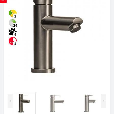
3
24
4
4
<
>