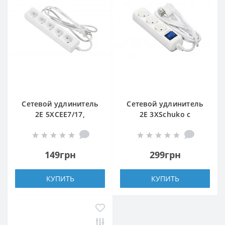
Сетевой удлинитель
Сетевой удлинитель
2E 5XCEE7/17,
2E 3XSchuko с
2G*1.0мм, 1.5м, white
выключателем, 3G*1.5
мм, 1.5м, white
149грн
299грн
КУПИТЬ
КУПИТЬ