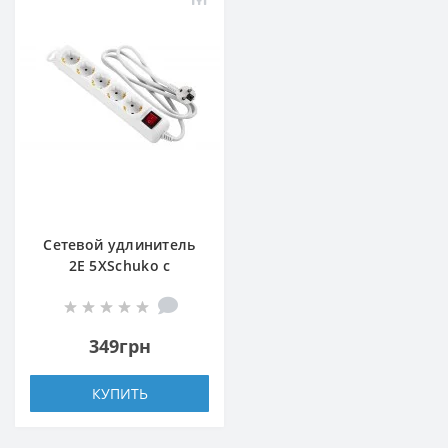
Сетевой удлинитель
2E 5XSchuko с
выключателем,
3G*1.5мм, 1.5м, white
349грн
КУПИТЬ