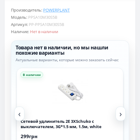
Производитель:
POWERPLANT
Модель:
PPSA10M30S5B
Артикул:
PP-PPSA10M30S5B
Наличие:
Нет в наличии
Товара нет в наличии, но мы нашли
похожие варианты
Актуальные варианты, которые можно заказать сейчас
В наличии
В н
‹
›
м,
Сетевой удлинитель 2E 3XSchuko с
Сет
выключателем, 3G*1.5 мм, 1.5м, white
вык
299грн
349