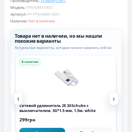
Производитель:
POWERPLANT
Модель:
PPEA08M100S1
Артикул:
PP-PPEA08M100S1
Наличие:
Нет в наличии
Товара нет в наличии, но мы нашли
похожие варианты
Актуальные варианты, которые можно заказать сейчас
В наличии
В н
‹
›
м,
Сетевой удлинитель 2E 3XSchuko с
Сет
выключателем, 3G*1.5 мм, 1.5м, white
вык
299грн
349