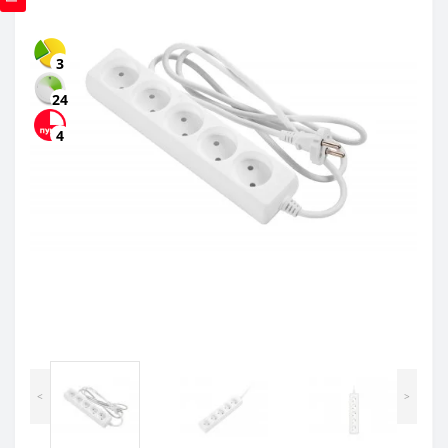
3
24
4
<
>