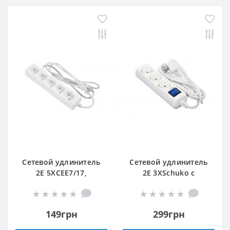
Сетевой удлинитель
Сетевой удлинитель
2E 5XCEE7/17,
2E 3XSchuko с
2G*1.0мм, 1.5м, white
выключателем, 3G*1.5
мм, 1.5м, white
149грн
299грн