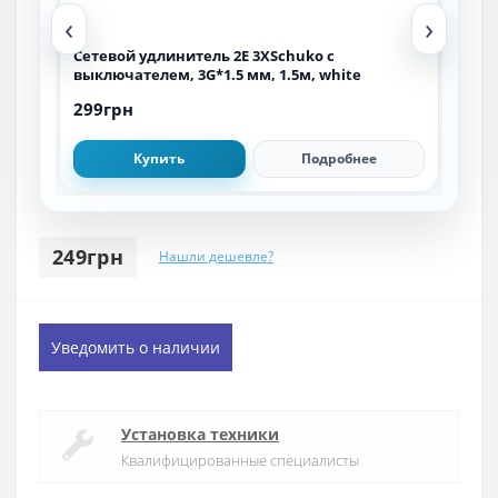
‹
›
м,
Сетевой удлинитель 2E 3XSchuko с
Сет
выключателем, 3G*1.5 мм, 1.5м, white
вык
299грн
349
Купить
Подробнее
249грн
Нашли дешевле?
Уведомить о наличии
Установка техники
Квалифицированные специалисты