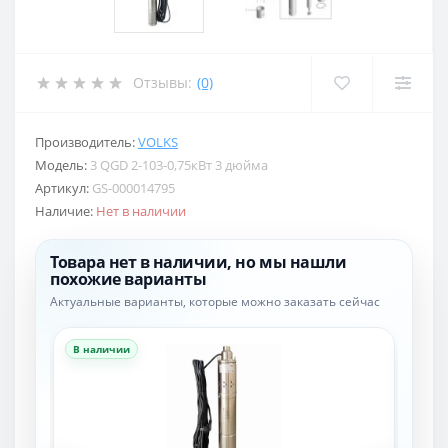
Отзывы:
(0)
Производитель:
VOLKS
Модель:
3 QGD 2-103-0,75кВт 3 дюйма
Артикул:
GS-000014795
Наличие:
Нет в наличии
Товара нет в наличии, но мы нашли
похожие варианты
Актуальные варианты, которые можно заказать сейчас
В наличии
В н