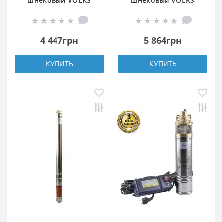
шнековый VOLKS
шнековый VOLKS
pumpe 4 QGD 1,2-100-
pumpe 2QGD 1-48-
0,75кВт +кабель 15м
0,25кВт 2 дюйма! +
кабель 15м
4 447грн
5 864грн
КУПИТЬ
КУПИТЬ