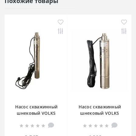
Похожие товары
Насос скважинный
Насос скважинный
шнековый VOLKS
шнековый VOLKS
pumpe 3 QGD 1,5-90-
pumpe 4 QGD 1,8-50-
0,55кВт 3 дюйма! +
0,5кВт +кабель 15м
кабель 15м