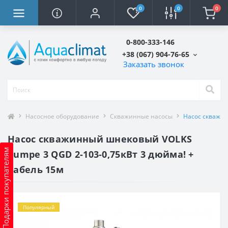
0
0
0
0-800-333-146
+38 (067) 904-76-65
Заказать звонок
Насосное оборудование
Скважинные насосы
Насос скважин
Насос скважинный шнековый VOLKS
Подарки покупателям
pumpe 3 QGD 2-103-0,75кВт 3 дюйма! +
кабель 15м
Популярный