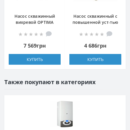
Насос скважинный
Насос скважинный с
вихревой OPTIMA
повышенной уст-тью
3SKm100 PRIME
к песку OPTIMA PM
0,75кВт + кабель 20м и
4QJm4/7 0,37 кВт 50м +
пульт
1,5 м кабель
7 569грн
4 686грн
КУПИТЬ
КУПИТЬ
Также покупают в категориях