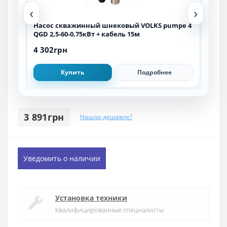
‹
›
e 3
Насос скважинный шнековый VOLKS pumpe 4
Нас
QGD 2,5-60-0,75кВт + кабель 15м
QGD 
4 302грн
4 4
Купить
Подробнее
3 891грн
Нашли дешевле?
Уведомить о наличии
Установка техники
Квалифицированные специалисты