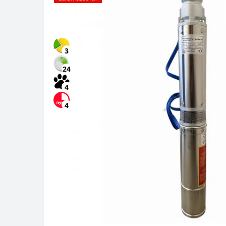
3
24
4
4