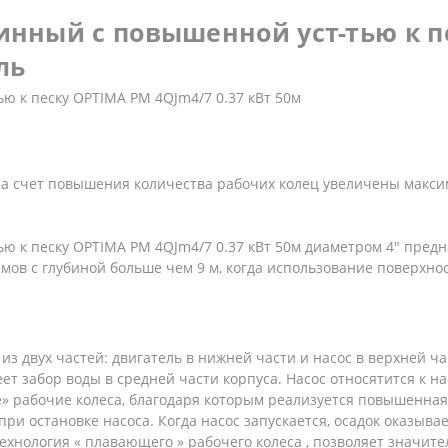
инный с повышенной уст-тью к п
ль
ю к песку OPTIMA PM 4QJm4/7 0.37 кВт 50м
за счет повышения количества рабочих колец увеличены макс
ю к песку OPTIMA PM 4QJm4/7 0.37 кВт 50м диаметром 4″ пред
емов с глубиной больше чем 9 м, когда использование поверхн
 из двух частей: двигатель в нижней части и насос в верхней ч
т забор воды в средней части корпуса. Насос относятится к н
рабочие колеса, благодаря которым реализуется повышенная уст
при остановке насоса. Когда насос запускается, осадок оказы
ехнология « плавающего » рабочего колеса , позволяет значите