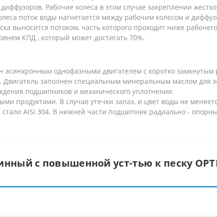
 диффузоров. Рабочие колеса в этом случае закреплении жестк
еса поток воды нагнетается между рабочим колесом и диффузо
ска выносится потоком, часть которого проходит ниже рабочего
внем КПД , который может достигать 70%.
ен асинхронным однофазными двигателем с коротко замкнутым
. Двигатель заполнен специальным минеральным маслом для э
аждения подшипников и механического уплотнения.
и продуктами. В случае утечки запах, и цвет воды не меняется
стали AISI 304. В нижней части подшипник радиально - опорны
инный с повышенной уст-тью к песку OPTI