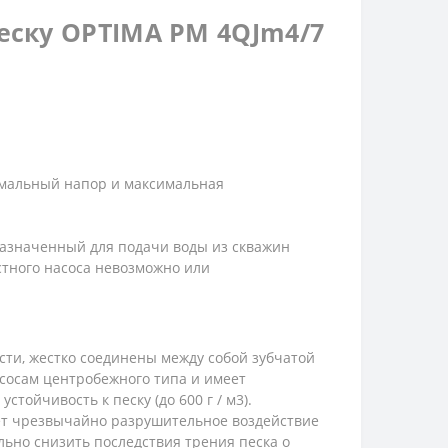
еску OPTIMA PM 4QJm4/7
имальный напор и максимальная
назначенный для подачи воды из скважин
остного насоса невозможно или
асти, жестко соединены между собой зубчатой
асосам центробежного типа и имеет
ойчивость к песку (до 600 г / м3).
вает чрезвычайно разрушительное воздействие
льно снизить последствия трения песка о