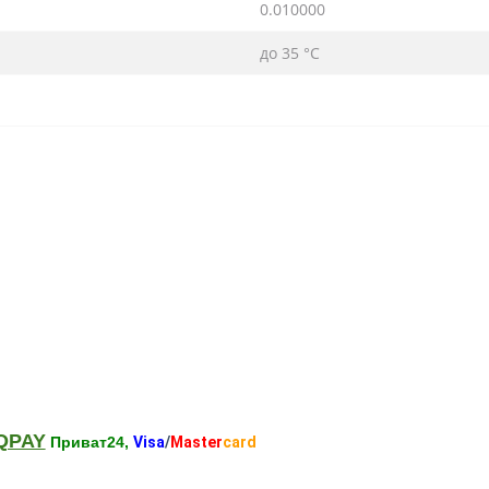
0.010000
до 35 °С
QPAY
Приват24,
Visa
/
Master
card