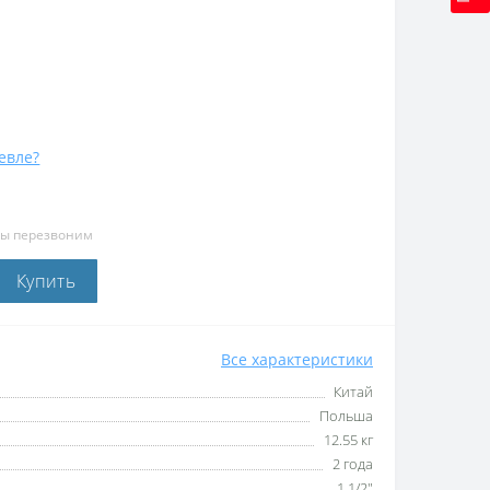
евле?
мы перезвоним
Купить
Все характеристики
Китай
Польша
12.55 кг
2 года
1 1/2"