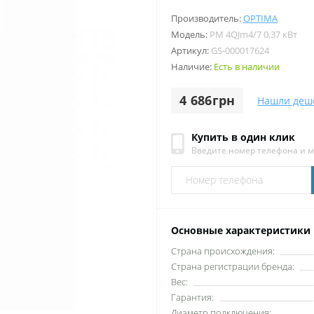
Производитель:
OPTIMA
Модель:
PM 4QJm4/7 0,37 кВт
Артикул:
GS-000017624
Наличие:
Есть в наличии
4 686грн
Нашли деш
Купить в один клик
Введите номер телефона и 
Основные характеристики
Cтрана происхождения:
Cтрана регистрации бренда:
Вес:
Гарантия:
Диаметр подключения: