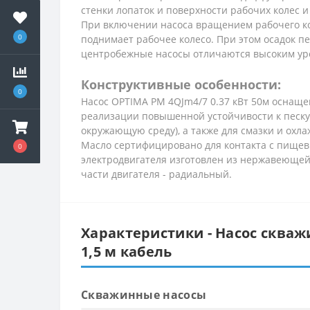
стенки лопаток и поверхности рабочих колес и
При включении насоса вращением рабочего кол
0
поднимает рабочее колесо. При этом осадок пе
центробежные насосы отличаются высоким уро
Конструктивные особенности:
0
Насос OPTIMA PM 4QJm4/7 0.37 кВт 50м оснащ
реализации повышенной устойчивости к песку
окружающую среду), а также для смазки и охл
Масло сертифицировано для контакта с пищевым
0
электродвигателя изготовлен из нержавеющей 
части двигателя - радиальный.
Характеристики - Насос скваж
1,5 м кабель
Скважинные насосы