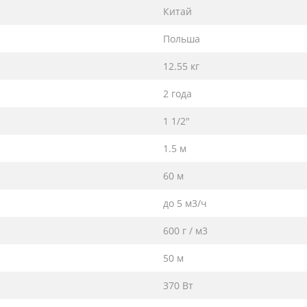
Китай
Польша
12.55 кг
2 года
1 1/2"
1.5 м
60 м
до 5 м3/ч
600 г / м3
50 м
370 Вт