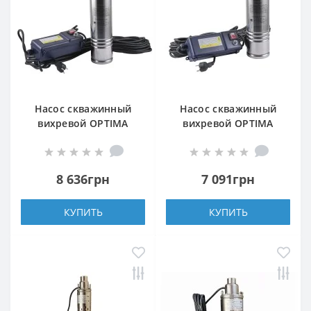
Насос скважинный
Насос скважинный
вихревой OPTIMA
вихревой OPTIMA
4SKm150 PRIME 1,1кВт
4SKm100 PRIME
+ кабель 20м и пульт
0,75кВт + кабель 20м и
пульт
8 636грн
7 091грн
КУПИТЬ
КУПИТЬ