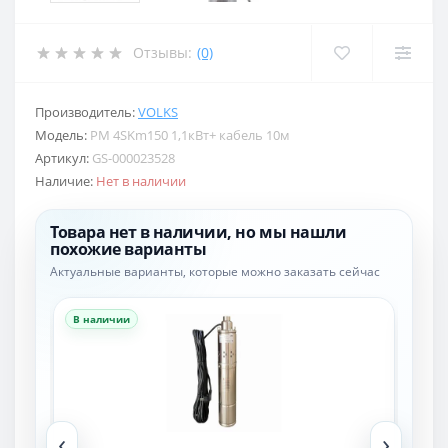
Отзывы:
(0)
Производитель:
VOLKS
Модель:
PM 4SKm150 1,1кВт+ кабель 10м
Артикул:
GS-000023528
Наличие:
Нет в наличии
Товара нет в наличии, но мы нашли
похожие варианты
Актуальные варианты, которые можно заказать сейчас
В наличии
В н
‹
›