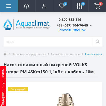
0
0
0
0-800-333-146
+38 (067) 904-76-65
Заказать звонок
Насосное оборудование
Скважинные насосы
Насос скважин
Насос скважинный вихревой VOLKS
Подарки покупателям
pumpe PM 4SKm150 1,1кВт + кабель 10м
Популярный