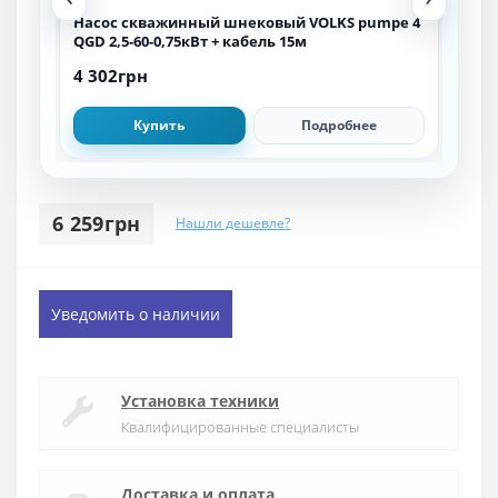
e 4
Насос скважинный шнековый VOLKS pumpe 4
Нас
QGD 2,5-60-0,75кВт + кабель 15м
QGD 
4 302грн
4 4
Купить
Подробнее
6 259грн
Нашли дешевле?
Уведомить о наличии
Установка техники
Квалифицированные специалисты
Доставка и оплата