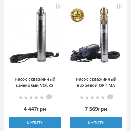
Насос скважинный
Насос скважинный
шнековый VOLKS
вихревой OPTIMA
pumpe 4 QGD 1,2-100-
3SKm100 PRIME
0,75кВт +кабель 15м
0,75кВт + кабель 20м и
пульт
4 447грн
7 569грн
КУПИТЬ
КУПИТЬ