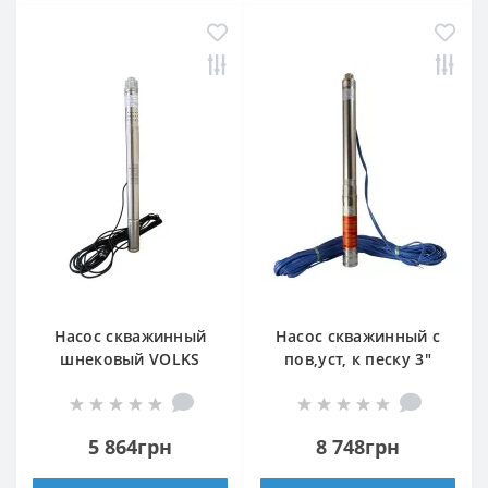
Насос скважинный
Насос скважинный с
шнековый VOLKS
пов,уст, к песку 3″
pumpe 2QGD 1-48-
OPTIMA 3SDm1,8/15
0,25кВт 2 дюйма! +
0,37 кВт 61м +
кабель 15м
пульт+кабель 35м
5 864грн
8 748грн
NEW