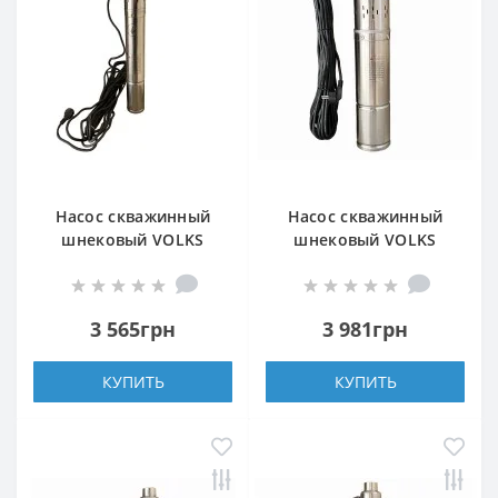
Насос скважинный
Насос скважинный
шнековый VOLKS
шнековый VOLKS
pumpe 3 QGD 1,5-90-
pumpe 4 QGD 1,2-50-
0,55кВт 3 дюйма! +
0,37кВт +кабель 15м
кабель 15м
3 565грн
3 981грн
КУПИТЬ
КУПИТЬ