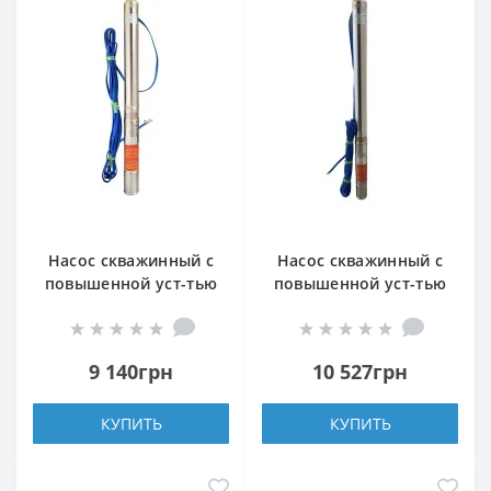
Насос скважинный с
Насос скважинный с
повышенной уст-тью
повышенной уст-тью
к песку OPTIMA
к песку OPTIMA
3,5SDm2/16 0,75 кВт
3,5SDm2/22 1,1 кВт
90м + пульт +кабель
123м +пульт+кабель
9 140грн
10 527грн
15м NEW
15м NEW
КУПИТЬ
КУПИТЬ