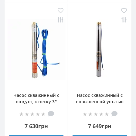
Насос скважинный с
Насос скважинный с
пов,уст, к песку 3″
повышенной уст-тью
OPTIMA 3SDm1,8/11
к песку OPTIMA
0,25 кВт 45м +
3,5SDm3/11 0,55 кВт
пульт+кабель 25м
62м кабель 1,5м NEW
7 630грн
7 649грн
NEW