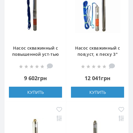
Насос скважинный с
Насос скважинный с
повышенной уст-тью
пов,уст, к песку 3″
к песку OPTIMA
OPTIMA 3SDm2,5/30 1,1
3,5SDm2/18 0,95 кВт
кВт 124м +
101м +пульт+кабель
пульт+кабель 15м
9 602грн
12 041грн
15м NEW
NEW
КУПИТЬ
КУПИТЬ