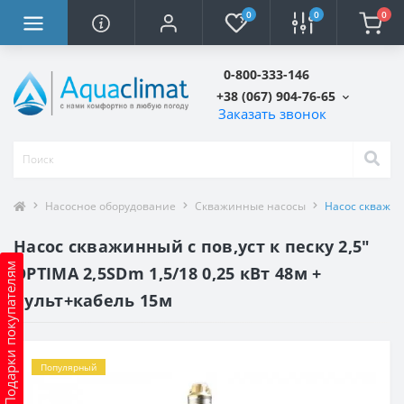
0
0
0
0-800-333-146
+38 (067) 904-76-65
Заказать звонок
Насосное оборудование
Скважинные насосы
Насос скважинн
Насос скважинный с пов,уст к песку 2,5″
Подарки покупателям
OPTIMA 2,5SDm 1,5/18 0,25 кВт 48м +
пульт+кабель 15м
Популярный