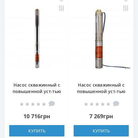
Насос скважинный с
Насос скважинный с
повышенной уст-тью
повышенной уст-тью
к песку OPTIMA
к песку OPTIMA
4SDm3/20 1,5 кВт 145м
4SDm3/ 6 0,37 кВт 44м
+ пульт+кабель 1,5м
+ пульт+кабель 1.5м
10 716грн
7 269грн
NEW
NEW
КУПИТЬ
КУПИТЬ