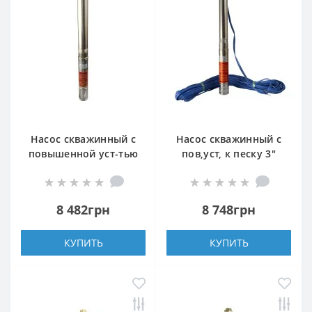
Насос скважинный с
Насос скважинный с
повышенной уст-тью
пов,уст, к песку 3″
к песку OPTIMA
OPTIMA 3SDm1,8/15
3,5SDm2/13 0,55 кВт
0,37 кВт 61м +
73м + пульт +кабель
пульт+кабель 35м
8 482грн
8 748грн
15м NEW
NEW
КУПИТЬ
КУПИТЬ