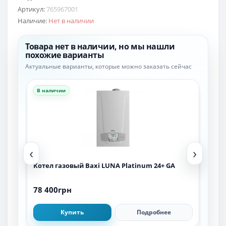
Артикул:
765967001
Наличие:
Нет в наличии
Товара нет в наличии, но мы нашли
похожие варианты
Актуальные варианты, которые можно заказать сейчас
В наличии
В н
‹
›
Котел газовый Baxi LUNA Platinum 24+ GA
Коте
78 400грн
53 
Купить
Подробнее