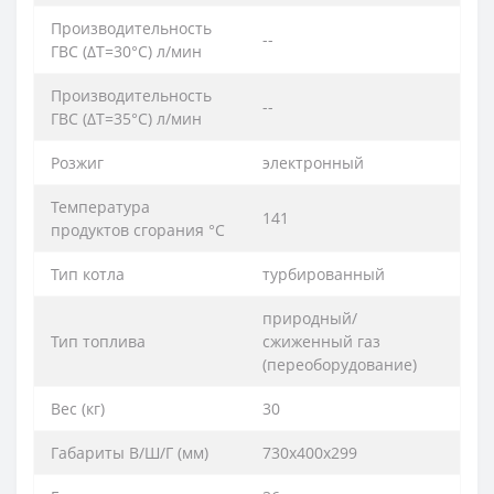
Производительность
--
ГВС (ΔT=30°C) л/мин
Производительность
--
ГВС (ΔT=35°C) л/мин
Розжиг
электронный
Температура
141
продуктов сгорания °C
Тип котла
турбированный
природный/
Тип топлива
сжиженный газ
(переоборудование)
Вес (кг)
30
Габариты В/Ш/Г (мм)
730х400х299