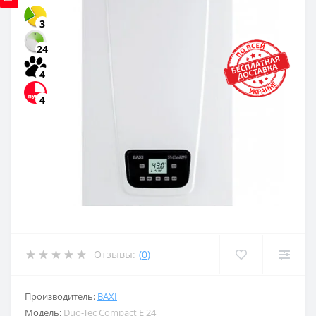
3
24
4
4
Отзывы:
(0)
Производитель:
BAXI
Модель:
Duo-Tec Compact E 24