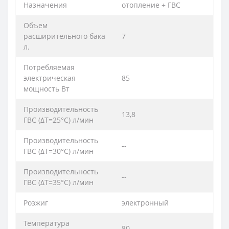
Назначения
отопление + ГВС
Объем
расширительного бака
7
л.
Потребляемая
электрическая
85
мощность Вт
Производительность
13,8
ГВС (ΔT=25°C) л/мин
Производительность
--
ГВС (ΔT=30°C) л/мин
Производительность
--
ГВС (ΔT=35°C) л/мин
Розжиг
электронный
Температура
80