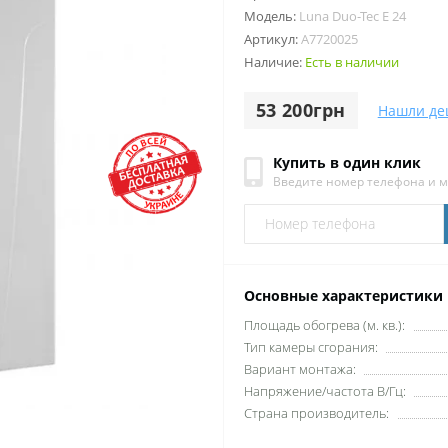
Модель:
Luna Duo-Tec E 24
Артикул:
A7720025
Наличие:
Есть в наличии
53 200грн
Нашли де
Купить в один клик
Введите номер телефона и 
Основные характеристики
Площадь обогрева (м. кв.):
Тип камеры сгорания:
Вариант монтажа:
Напряжение/частота В/Гц:
Страна производитель: