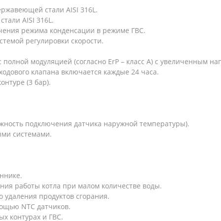
ржавеющей стали AISI 316L.
тали AISI 316L.
чения режима конденсации в режиме ГВС.
стемой регулировки скорости.
полной модуляцией (согласно ErP – класс A) с увеличенным н
ходового клапана включается каждые 24 часа.
нтуре (3 бар).
ожность подключения датчика наружной температуры).
ыми системами.
ннике.
ния работы котла при малом количестве воды.
го удаления продуктов сгорания.
мощью NTC датчиков.
ых контурах и ГВС.