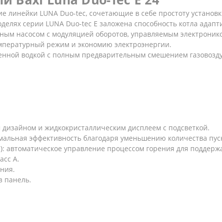
ие линейки LUNA Duo-tec, сочетающие в себе простоту установ
елях серии LUNA Duo-tec E заложена способность котла адапти
нным насосом с модуляцией оборотов, управляемым электроник
мпературный режим и экономию электроэнергии.
менной водкой с полным предварительным смешением газовозд
 дизайном и жидкокристаллическим дисплеем с подсветкой.
имальная эффективность благодаря уменьшению количества пуск
C): автоматическое управление процессом горения для поддер
асс А.
ния.
з панель.