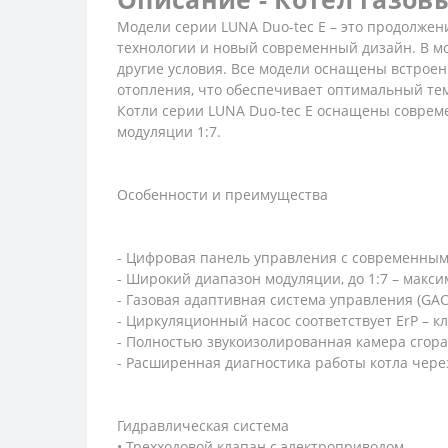
Модели серии LUNA Duo-tec E – это продолжен
технологии и новый современный дизайн. В мод
другие условия. Все модели оснащены встрое
отопления, что обеспечивает оптимальный те
Котли серии LUNA Duo-tec E оснащены совре
модуляции 1:7.
Особенности и преимущества
- Цифровая панель управления с современным
- Широкий диапазон модуляции, до 1:7 – макс
- Газовая адаптивная система управления (GA
- Циркуляционный насос соответствует ErP – кл
- Полностью звукоизолированная камера сгора
- Расширенная диагностика работы котла чере
Гидравлическая система
• Трехходовой клапан с электроприводом.