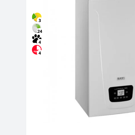
3
24
4
4