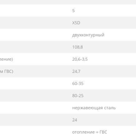
5
X5D
двухконтурный
108,8
ление)
20,6-3,5
м ГВС)
24,7
60-35
80-25
нержавеющая сталь
24
отопление + ГВС